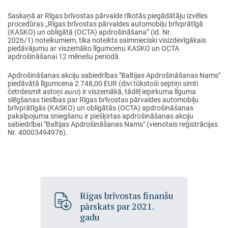
Saskaņā ar Rīgas brīvostas pārvalde rīkotās piegādātāju izvēles
procedūras „Rīgas brīvostas pārvaldes automobiļu brīvprātīgā
(KASKO) un obligātā (OCTA) apdrošināšana” (id. Nr.
2026/1) noteikumiem, tika noteikts saimnieciski visizdevīgākais
piedāvājumu ar viszemāko līgumcenu KASKO un OCTA
apdrošināšanai 12 mēnešu periodā.
Apdrošināšanas akciju sabiedrības "Baltijas Apdrošināšanas Nams"
piedāvātā līgumcena 2 748,00 EUR (divi tūkstoši septiņi simti
četrdesmit astoņi
euro
) ir viszemākā, tādēļ iepirkuma līguma
slēgšanas tiesības par Rīgas brīvostas pārvaldes automobiļu
brīvprātīgās (KASKO) un obligātās (OCTA) apdrošināšanas
pakalpojuma sniegšanu ir piešķirtas apdrošināšanas akciju
sabiedrībai "Baltijas Apdrošināšanas Nams" (vienotais reģistrācijas
Nr. 40003494976).
Rīgas brīvostas finanšu
pārskats par 2021.
gadu