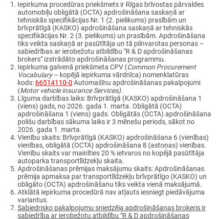
Iepirkuma procedūras priekšmets ir Rīgas brīvostas pārvaldes
automobiļu obligātā (OCTA) apdrošināšana saskaņā ar
tehniskās specifikācijas Nr. 1 (2. pielikums) prasībām un
brīvprātīgā (KASKO) apdrošināšana saskaņā ar tehniskās
specifikācijas Nr. 2 (3. pielikums) un prasībām. Apdrošināšana
tiks veikta saskaņā ar pasūtītāja un tā pilnvarotas personas –
sabiedrības ar ierobežotu atbildību "R & D apdrošināšanas
brokers" izstrādāto apdrošināšanas programmu.
Iepirkuma galvenā priekšmeta CPV (
Common Procurement
Vocabulary
– kopējā iepirkuma vārdnīca) nomenklatūras
kods:
66514110-0
Automašīnu apdrošināšanas pakalpojumi
(
Motor vehicle insurance Services).
Līguma darbības laiks: Brīvprātīgā (KASKO) apdrošināšana 1
(viens) gads, no 2026. gada 1. marta. Obligātā (OCTA)
apdrošināšana 1 (viens) gads. Obligātās (OCTA) apdrošināšana
polišu darbības sākuma laiks ir 3 mēnešu periods, sākot no
2026. gada 1. marta.
Vienību skaits: Brīvprātīgā (KASKO) apdrošināšana 6 (vienības)
vienības, obligātā (OCTA) apdrošināšana 8 (astoņas) vienības.
Vienību skaits var mainīties 20 % ietvaros no kopējā pasūtītāja
autoparka transportlīdzekļu skaita.
Apdrošināšanas prēmijas maksājumu skaits: Apdrošināšanas
prēmija apmaksa par transportlīdzekļu brīvprātīgo (KASKO) un
obligāto (OCTA) apdrošināšanu tiks veikta vienā maksājumā.
Atklātā iepirkuma procedūrā nav atļauts iesniegt piedāvājuma
variantus.
Sabiedrisko pakalpojumu sniedzēja apdrošināšanas brokeris ir
sabiedrība ar ierobežotu atbildību "R & D apdrošināšanas