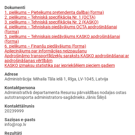
Dokumenti
1. pielikums – Pieteikums pretendenta dalībai (forma)
2. pielikums – Tehniskā specifikācija Nr. 1 (OCTA)
3. pielikums – Tehniskā specifikācija Nr. 2 (KASKO)
4. pielikums – Tehniskais piedāvājums OCTA apdrošināšanai
(forma)
5. pielikums – Tehniskais piedāvājums KASKO apdrošināšanai
(forma)
6. pielikums – Finanšu piedāvājums (forma)
Apliecinājums par informācijas neizpaušanu
Apdrošināmo transportlīdzekļu saraksts KASKO apdrošināšanai ar
apdrošināšanas vērtībām
KASKO izmaksu statistika par iepriekšējiem pieciem gadiem
Adrese
Administrācija: Mihaila Tāla ielā 1, Rīga, LV-1045, Latvija
Kontaktpersona
Administratīvā departamenta Resursu pārvaldības nodaļas ostas
autotransporta administrators-sagādnieks Jānis Šiliņš
Kontakttālrunis
20239999
Saziņas e-pasts
info@rop.lv
Rezultāti