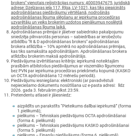
brokers" vienotais reģistrācijas numurs: 40003947675, juridiskā
adrese: Dzelzavas iela 117, Rīga, LV-1021, kas tiks pieaicināts
apdrošināšanas piedāvājumu vērtēšanā, nodrošinās
apdrošināšanas līguma slēgšanu ar iepirkuma procedūras
uzvarētāju un veiks brokerim uzdotos pienākumus noslēgtā
apdrošināšanas līguma laikā.
Apdrošināšanas prēmijai ir jāietver sabiedrisko pakalpojumu
sniedzēja pilnvarotās personas – sabiedrības ar ierobežotu
atbildību "R & D apdrošināšanas brokers" apdrošināšanas
brokera atlīdzība – 10% apmērā no apdrošināšanas prēmijas,
kas tiks samaksāta apdrošinātājam. Apdrošināšanas brokera
atlīdzību brokerim maksā apdrošinātājs.
Piedāvājuma izvērtēšanas kritērijs: iepirkumā noteiktajām
prasībām atbilstošus piedāvājumus ar viszemāko līgumcenu
bez PVN par iepirkuma procedūras priekšmetu kopumā (KASKO
un OCTA apdrošināšana 12 mēnešu periodā).
Piedāvājumu iesniegšana: elektroniski (ar pavadvēstuli
nepieciešamo dokumentu nosūtīšana uz e-pasta adresi: līdz
2026. gada 3. februārim plkst.23:59.
Pretendentu atlasei ir jāiesniedz:
aizpildīts un parakstīts “Pieteikums dalībai iepirkumā” (forma
1.pielikumā);
pielikums – Tehniskais piedāvājums OCTA apdrošināšanai
(forma 4. pielikumā)
pielikums – Tehniskais piedāvājums KASKO apdrošināšanai
(forma 5. pielikumā)
pielikums – Finanšu piedāvājums (forma 6. pielikumā)