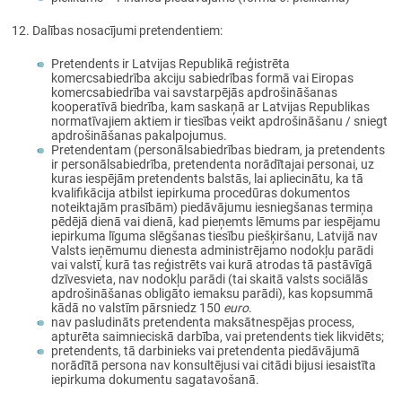
Dalības nosacījumi pretendentiem:
Pretendents ir Latvijas Republikā reģistrēta
komercsabiedrība akciju sabiedrības formā vai Eiropas
komercsabiedrība vai savstarpējās apdrošināšanas
kooperatīvā biedrība, kam saskaņā ar Latvijas Republikas
normatīvajiem aktiem ir tiesības veikt apdrošināšanu / sniegt
apdrošināšanas pakalpojumus.
Pretendentam (personālsabiedrības biedram, ja pretendents
ir personālsabiedrība, pretendenta norādītajai personai, uz
kuras iespējām pretendents balstās, lai apliecinātu, ka tā
kvalifikācija atbilst iepirkuma procedūras dokumentos
noteiktajām prasībām) piedāvājumu iesniegšanas termiņa
pēdējā dienā vai dienā, kad pieņemts lēmums par iespējamu
iepirkuma līguma slēgšanas tiesību piešķiršanu, Latvijā nav
Valsts ieņēmumu dienesta administrējamo nodokļu parādi
vai valstī, kurā tas reģistrēts vai kurā atrodas tā pastāvīgā
dzīvesvieta, nav nodokļu parādi (tai skaitā valsts sociālās
apdrošināšanas obligāto iemaksu parādi), kas kopsummā
kādā no valstīm pārsniedz 150
euro
.
nav pasludināts pretendenta maksātnespējas process,
apturēta saimnieciskā darbība, vai pretendents tiek likvidēts;
pretendents, tā darbinieks vai pretendenta piedāvājumā
norādītā persona nav konsultējusi vai citādi bijusi iesaistīta
iepirkuma dokumentu sagatavošanā.