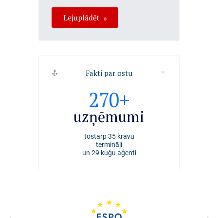
Lejuplādēt
Fakti par ostu
2494
270+
4000+
kuģi
uzņēmumi
darbiniek
apkalpoti Rīgas ostā
tostarp 35 kravu
nodarbināti Rīgas ost
2025. gadā
termināļi
un 29 kuģu aģenti