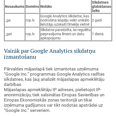
Sīkdatnes
Nosaukums
Domēns
Nolūks
glabāšanas
laiks
Google Analytics sīkdatne, kas
_ga
rop.lv
nodrošina iespēju veikt unikālo
2 gadi
lietotāju uzskaiti tīmekļa vietnē
Sīkdatne paredzēta, lai regulētu
_gat
rop.lv
pieprasījuma līmeni un datu
1 diena
apkopojumu
Vairāk par Google Analytics sīkdatņu
izmantošanu
Pārvaldes mājaslapā tiek izmantotas uzņēmuma
“Google Inc.” programmas Google Analytics radītas
sīkdatnes, kas ļauj analizēt mājaslapas apmeklētāju
darbības.
Mājaslapas apmeklētāju IP adreses, pielietojot IP-
anonimizāciju, tiek saīsinātas Eiropas Savienības un
Eiropas Ekonomiskās zonas teritorijā un tikai
izņēmuma gadījumos var tikt nodotas apstrādei uz
“Google Inc.” serveriem.