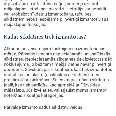
atpazīt viņu un atbilstoši reaģēt, ar mērķi uzlabot
mājaslapas lietošanas pieredzi. Lietotājs var noraidīt
vai ierobežot sīkdatņu izmantošanu, taču bez
sīkdatnēm nebūs iespējams pilnvērtīgi izmantot visas
mājaslapas funkcijas.
Kādas sīkdatnes tiek izmantotas?
Atkarībā no veicamajām funkcijām un izmantošanas
mērķa, Pārvalde izmanto nepieciešamās un analītiskās
sīkdatnes. Nepieciešamās sīkdatnes tiek izvietotas pēc
noklusējuma, jo bez tām tīmekļa vietne nevar pilnvērtīgi
darboties. Savukārt, par sīkdatnēm, kas tiek izmantotas
statistikas nolūkiem (analītiskās sīkdatnes), mēs
prasām Jūsu piekrišanu. Sniedzot piekrišanu sīkdatņu
joslā, kas tiek parādīta, kad apmeklējat Pārvaldes
mājaslapu, Jūs izvēlaties, vai atļaujat mums izmantot
noteiktas sīkdatņu kategorijas.
Pārvalde izmanto šādus sīkdatņu veidus: