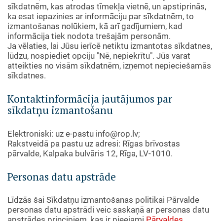
sīkdatnēm, kas atrodas tīmekļa vietnē, un apstiprinās,
ka esat iepazinies ar informāciju par sīkdatnēm, to
izmantošanas nolūkiem, kā arī gadījumiem, kad
informācija tiek nodota trešajām personām.
Ja vēlaties, lai Jūsu ierīcē netiktu izmantotas sīkdatnes,
lūdzu, nospiediet opciju "Nē, nepiekrītu". Jūs varat
atteikties no visām sīkdatnēm, izņemot nepieciešamās
sīkdatnes.
Kontaktinformācija jautājumos par
sīkdatņu izmantošanu
Elektroniski: uz e-pastu
info@rop.lv
;
Rakstveidā pa pastu uz adresi: Rīgas brīvostas
pārvalde, Kalpaka bulvāris 12, Rīga, LV-1010.
Personas datu apstrāde
Līdzās šai Sīkdatņu izmantošanas politikai Pārvalde
personas datu apstrādi veic saskaņā ar personas datu
apstrādes principiem, kas ir pieejami
Pārvaldes