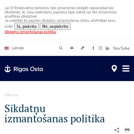
Pārlekt
uz
Lai šī tīmekļvietne darbotos, tiek izmantotas obligāti nepieciešamās
galveno
sīkdatnes. Ar Jūsu piekrišanu papildus šajā vietnē var tikt izmantotas
saturu
analītikas sīkdatnes.
Ja piekrītat šo papildu sīkdatņu izmantošanai, lūdzu, atzīmējiet savu
Jā, piekrītu
Nē, nepiekrītu
izvēli:
Sīkdatņu izmantošanas politika
Latviski
Sākums
Sīkdatņu
izmantošanas politika