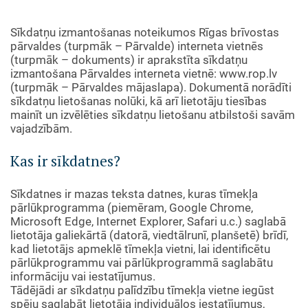
Sīkdatņu izmantošanas noteikumos Rīgas brīvostas
pārvaldes (turpmāk – Pārvalde) interneta vietnēs
(turpmāk – dokuments) ir aprakstīta sīkdatņu
izmantošana Pārvaldes interneta vietnē: www.rop.lv
(turpmāk – Pārvaldes mājaslapa). Dokumentā norādīti
sīkdatņu lietošanas nolūki, kā arī lietotāju tiesības
mainīt un izvēlēties sīkdatņu lietošanu atbilstoši savām
vajadzībām.
Kas ir sīkdatnes?
Sīkdatnes ir mazas teksta datnes, kuras tīmekļa
pārlūkprogramma (piemēram, Google Chrome,
Microsoft Edge, Internet Explorer, Safari u.c.) saglabā
lietotāja galiekārtā (datorā, viedtālrunī, planšetē) brīdī,
kad lietotājs apmeklē tīmekļa vietni, lai identificētu
pārlūkprogrammu vai pārlūkprogrammā saglabātu
informāciju vai iestatījumus.
Tādējādi ar sīkdatņu palīdzību tīmekļa vietne iegūst
spēju saglabāt lietotāja individuālos iestatījumus,