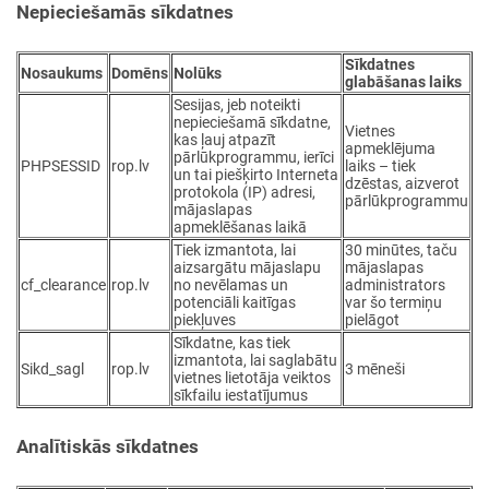
Nepieciešamās sīkdatnes
Sīkdatnes
Nosaukums
Domēns
Nolūks
glabāšanas laiks
Sesijas, jeb noteikti
nepieciešamā sīkdatne,
Vietnes
kas ļauj atpazīt
apmeklējuma
pārlūkprogrammu, ierīci
PHPSESSID
rop.lv
laiks – tiek
un tai piešķirto Interneta
dzēstas, aizverot
protokola (IP) adresi,
pārlūkprogrammu
mājaslapas
apmeklēšanas laikā
Tiek izmantota, lai
30 minūtes, taču
aizsargātu mājaslapu
mājaslapas
cf_clearance
rop.lv
no nevēlamas un
administrators
potenciāli kaitīgas
var šo termiņu
piekļuves
pielāgot
Sīkdatne, kas tiek
izmantota, lai saglabātu
Sikd_sagl
rop.lv
3 mēneši
vietnes lietotāja veiktos
sīkfailu iestatījumus
Analītiskās sīkdatnes