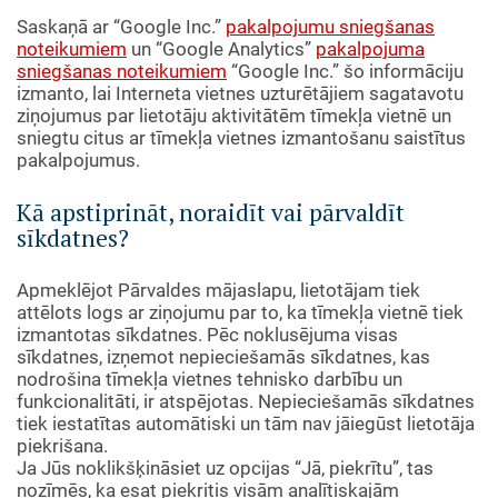
Saskaņā ar “Google Inc.”
pakalpojumu sniegšanas
noteikumiem
un “Google Analytics”
pakalpojuma
sniegšanas noteikumiem
“Google Inc.” šo informāciju
izmanto, lai Interneta vietnes uzturētājiem sagatavotu
ziņojumus par lietotāju aktivitātēm tīmekļa vietnē un
sniegtu citus ar tīmekļa vietnes izmantošanu saistītus
pakalpojumus.
Kā apstiprināt, noraidīt vai pārvaldīt
sīkdatnes?
Apmeklējot Pārvaldes mājaslapu, lietotājam tiek
attēlots logs ar ziņojumu par to, ka tīmekļa vietnē tiek
izmantotas sīkdatnes. Pēc noklusējuma visas
sīkdatnes, izņemot nepieciešamās sīkdatnes, kas
nodrošina tīmekļa vietnes tehnisko darbību un
funkcionalitāti, ir atspējotas. Nepieciešamās sīkdatnes
tiek iestatītas automātiski un tām nav jāiegūst lietotāja
piekrišana.
Ja Jūs noklikšķināsiet uz opcijas “Jā, piekrītu”, tas
nozīmēs, ka esat piekritis visām analītiskajām