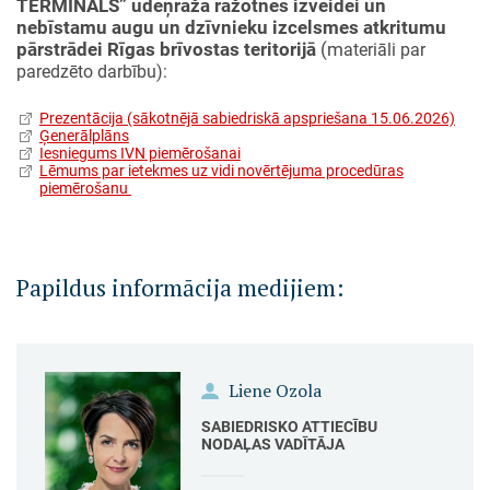
TERMINĀLS” ūdeņraža ražotnes izveidei un
nebīstamu augu un dzīvnieku izcelsmes atkritumu
pārstrādei Rīgas brīvostas teritorijā
(m
ateriāli par
paredzēto darbību):
Prezentācija (sākotnējā sabiedriskā apspriešana 15.06.2026)
Ģenerālplāns
Iesniegums IVN piemērošanai
Lēmums par ietekmes uz vidi novērtējuma procedūras
piemērošanu
Papildus informācija medijiem:
Liene Ozola
SABIEDRISKO ATTIECĪBU
NODAĻAS VADĪTĀJA