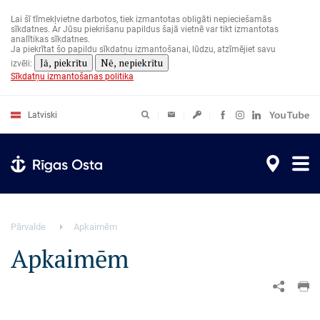
Pārlekt
uz
Lai šī tīmekļvietne darbotos, tiek izmantotas obligāti nepieciešamās
galveno
sīkdatnes. Ar Jūsu piekrišanu papildus šajā vietnē var tikt izmantotas
saturu
analītikas sīkdatnes.
Ja piekrītat šo papildu sīkdatņu izmantošanai, lūdzu, atzīmējiet savu
Jā, piekrītu
Nē, nepiekrītu
izvēli:
Sīkdatņu izmantošanas politika
Latviski
Pārvalde
Apkaimēm
Apkaimēm