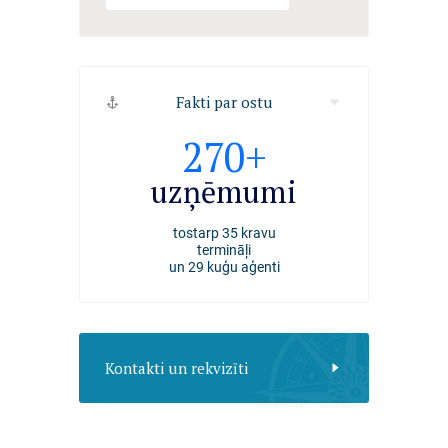
Fakti par ostu
2494
270+
4000+
kuģi
uzņēmumi
darbiniek
apkalpoti Rīgas ostā
tostarp 35 kravu
nodarbināti Rīgas ost
2025. gadā
termināļi
un 29 kuģu aģenti
Kontakti un rekvizīti