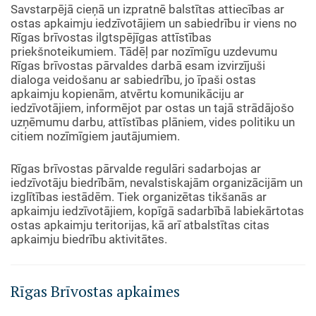
Savstarpējā cieņā un izpratnē balstītas attiecības ar
ostas apkaimju iedzīvotājiem un sabiedrību ir viens no
Rīgas brīvostas ilgtspējīgas attīstības
priekšnoteikumiem. Tādēļ par nozīmīgu uzdevumu
Rīgas brīvostas pārvaldes darbā esam izvirzījuši
dialoga veidošanu ar sabiedrību, jo īpaši ostas
apkaimju kopienām, atvērtu komunikāciju ar
iedzīvotājiem, informējot par ostas un tajā strādājošo
uzņēmumu darbu, attīstības plāniem, vides politiku un
citiem nozīmīgiem jautājumiem.
Rīgas brīvostas pārvalde regulāri sadarbojas ar
iedzīvotāju biedrībām, nevalstiskajām organizācijām un
izglītības iestādēm. Tiek organizētas tikšanās ar
apkaimju iedzīvotājiem, kopīgā sadarbībā labiekārtotas
ostas apkaimju teritorijas, kā arī atbalstītas citas
apkaimju biedrību aktivitātes.
Rīgas Brīvostas apkaimes