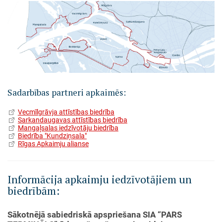
Sadarbības partneri apkaimēs:
Vecmīlgrāvja attīstības biedrība
Sarkandaugavas attīstības biedrība
Mangaļsalas iedzīvotāju biedrība
Biedrība "Kundziņsala"
Rīgas Apkaimju alianse
Informācija apkaimju iedzīvotājiem un
biedrībām:
Sākotnējā sabiedriskā apspriešana SIA “PARS