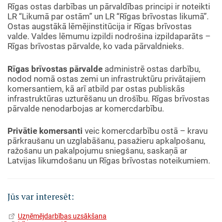
Rīgas ostas darbības un pārvaldības principi ir noteikti
LR “Likumā par ostām” un LR “Rīgas brīvostas likumā”.
Ostas augstākā lēmējinstitūcija ir Rīgas brīvostas
valde. Valdes lēmumu izpildi nodrošina izpildaparāts –
Rīgas brīvostas pārvalde, ko vada pārvaldnieks.
Rīgas brīvostas pārvalde
administrē ostas darbību,
nodod nomā ostas zemi un infrastruktūru privātajiem
komersantiem, kā arī atbild par ostas publiskās
infrastruktūras uzturēšanu un drošību. Rīgas brīvostas
pārvalde nenodarbojas ar komercdarbību.
Privātie komersanti
veic komercdarbību ostā – kravu
pārkraušanu un uzglabāšanu, pasažieru apkalpošanu,
ražošanu un pakalpojumu sniegšanu, saskaņā ar
Latvijas likumdošanu un Rīgas brīvostas noteikumiem.
Jūs var interesēt:
Uzņēmējdarbības uzsākšana