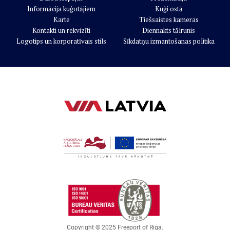
Informācija kuģotājiem
Kuģi ostā
Karte
Tiešsaistes kameras
Kontakti un rekvizīti
Diennakts tālrunis
Logotips un korporatīvais stils
Sīkdatņu izmantošanas politika
Copyright © 2025
Freeport of Riga
.