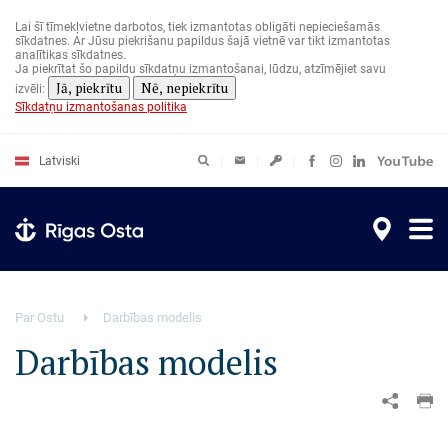
Pārlekt
uz
Lai šī tīmekļvietne darbotos, tiek izmantotas obligāti nepieciešamās
galveno
sīkdatnes. Ar Jūsu piekrišanu papildus šajā vietnē var tikt izmantotas
saturu
analītikas sīkdatnes.
Ja piekrītat šo papildu sīkdatņu izmantošanai, lūdzu, atzīmējiet savu
Jā, piekrītu
Nē, nepiekrītu
izvēli:
Sīkdatņu izmantošanas politika
Latviski
Par Ostu
Darbības modelis
Darbības modelis