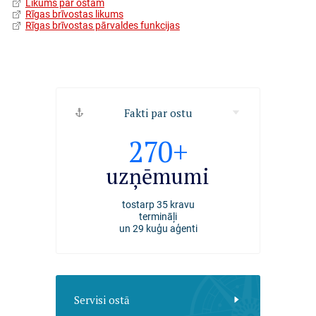
Likums par ostām
Rīgas brīvostas likums
Rīgas brīvostas pārvaldes funkcijas
Fakti par ostu
2494
270+
4000+
kuģi
uzņēmumi
darbiniek
apkalpoti Rīgas ostā
tostarp 35 kravu
nodarbināti Rīgas ost
2025. gadā
termināļi
un 29 kuģu aģenti
Servisi ostā