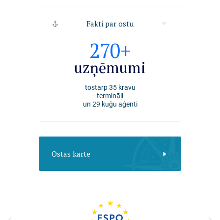
Fakti par ostu
2494
270+
4000+
kuģi
uzņēmumi
darbiniek
apkalpoti Rīgas ostā
tostarp 35 kravu
nodarbināti Rīgas ost
2025. gadā
termināļi
un 29 kuģu aģenti
Ostas karte