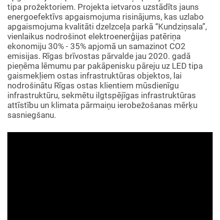
tipa prožektoriem. Projekta ietvaros uzstādīts jauns
energoefektīvs apgaismojuma risinājums, kas uzlabo
apgaismojuma kvalitāti dzelzceļa parkā “Kundziņsala”,
vienlaikus nodrošinot elektroenerģijas patēriņa
ekonomiju 30% - 35% apjomā un samazinot CO2
emisijas. Rīgas brīvostas pārvalde jau 2020. gadā
pieņēma lēmumu par pakāpenisku pāreju uz LED tipa
gaismekļiem ostas infrastruktūras objektos, lai
nodrošinātu Rīgas ostas klientiem mūsdienīgu
infrastruktūru, sekmētu ilgtspējīgas infrastruktūras
attīstību un klimata pārmaiņu ierobežošanas mērķu
sasniegšanu.