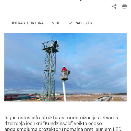
INFRASTRUKTŪRA
VIDE
PABEIGTS
Rīgas ostas infrastruktūras modernizācijas ietvaros
dzelzceļa iecirknī “Kundziņsala” veikta esošo
apgaismojuma prožektoru nomaiņa pret jauniem LED