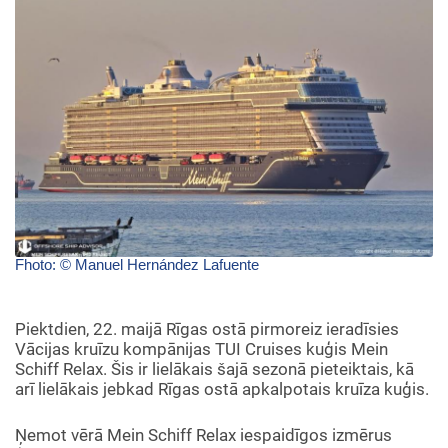
Fhoto: © Manuel Hernández Lafuente
Piektdien, 22. maijā Rīgas ostā pirmoreiz ieradīsies
Vācijas kruīzu kompānijas TUI Cruises kuģis Mein
Schiff Relax. Šis ir lielākais šajā sezonā pieteiktais, kā
arī lielākais jebkad Rīgas ostā apkalpotais kruīza kuģis.
Ņemot vērā Mein Schiff Relax iespaidīgos izmērus