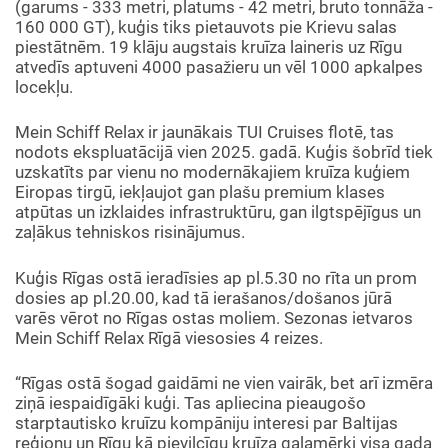
(garums - 333 metri, platums - 42 metri, bruto tonnāža -
160 000 GT), kuģis tiks pietauvots pie Krievu salas
piestātnēm. 19 klāju augstais kruīza laineris uz Rīgu
atvedīs aptuveni 4000 pasažieru un vēl 1000 apkalpes
locekļu.
Mein Schiff Relax ir jaunākais TUI Cruises flotē, tas
nodots ekspluatācijā vien 2025. gadā. Kuģis šobrīd tiek
uzskatīts par vienu no modernākajiem kruīza kuģiem
Eiropas tirgū, iekļaujot gan plašu premium klases
atpūtas un izklaides infrastruktūru, gan ilgtspējīgus un
zaļākus tehniskos risinājumus.
Kuģis Rīgas ostā ieradīsies ap pl.5.30 no rīta un prom
dosies ap pl.20.00, kad tā ierašanos/došanos jūrā
varēs vērot no Rīgas ostas moliem. Sezonas ietvaros
Mein Schiff Relax Rīgā viesosies 4 reizes.
“Rīgas ostā šogad gaidāmi ne vien vairāk, bet arī izmēra
ziņā iespaidīgāki kuģi. Tas apliecina pieaugošo
starptautisko kruīzu kompāniju interesi par Baltijas
reģionu un Rīgu kā pievilcīgu kruīza galamērķi visa gada