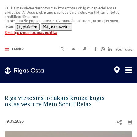
Pārlekt
uz
Lai šī tīmekļvietne darbotos, tiek izmantotas obligāti nepieciešamās
galveno
sīkdatnes. Ar Jūsu piekrišanu papildus šajā vietnē var tikt izmantotas
saturu
analītikas sīkdatnes.
Ja piekrītat šo papildu sīkdatņu izmantošanai, lūdzu, atzīmējiet savu
Jā, piekrītu
Nē, nepiekrītu
izvēli:
Sīkdatņu izmantošanas politika
Latviski
Rīgā viesosies lielākais kruīza kuģis
ostas vēsturē Mein Schiff Relax
19.05.2026.