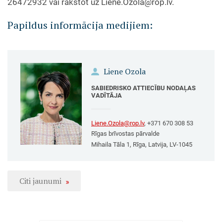
26472932 vai rakstot uz
Liene.Ozola@rop.lv
.
Papildus informācija medijiem:
Liene Ozola
SABIEDRISKO ATTIECĪBU NODAĻAS
VADĪTĀJA
Liene.Ozola@rop.lv
, +371 670 308 53
Rīgas brīvostas pārvalde
Mihaila Tāla 1, Rīga, Latvija, LV-1045
Citi jaunumi