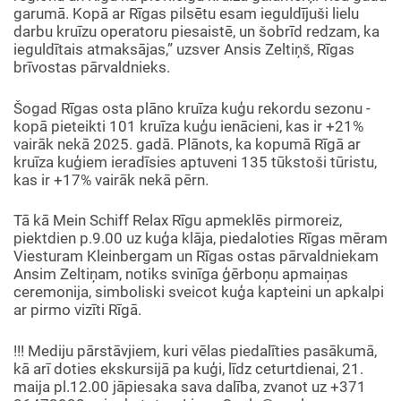
garumā. Kopā ar Rīgas pilsētu esam ieguldījuši lielu
darbu kruīzu operatoru piesaistē, un šobrīd redzam, ka
ieguldītais atmaksājas,” uzsver Ansis Zeltiņš, Rīgas
brīvostas pārvaldnieks.
Šogad Rīgas osta plāno kruīza kuģu rekordu sezonu -
kopā pieteikti 101 kruīza kuģu ienācieni, kas ir +21%
vairāk nekā 2025. gadā. Plānots, ka kopumā Rīgā ar
kruīza kuģiem ieradīsies aptuveni 135 tūkstoši tūristu,
kas ir +17% vairāk nekā pērn.
Tā kā Mein Schiff Relax Rīgu apmeklēs pirmoreiz,
piektdien p.9.00 uz kuģa klāja, piedaloties Rīgas mēram
Viesturam Kleinbergam un Rīgas ostas pārvaldniekam
Ansim Zeltiņam, notiks svinīga ģērboņu apmaiņas
ceremonija, simboliski sveicot kuģa kapteini un apkalpi
ar pirmo vizīti Rīgā.
!!! Mediju pārstāvjiem, kuri vēlas piedalīties pasākumā,
kā arī doties ekskursijā pa kuģi, līdz ceturtdienai, 21.
maija pl.12.00 jāpiesaka sava dalība, zvanot uz +371