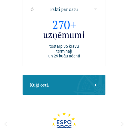
Fakti par ostu
2494
270+
4000+
kuģi
uzņēmumi
darbiniek
apkalpoti Rīgas ostā
tostarp 35 kravu
nodarbināti Rīgas ost
2025. gadā
termināļi
un 29 kuģu aģenti
Kuģi ostā