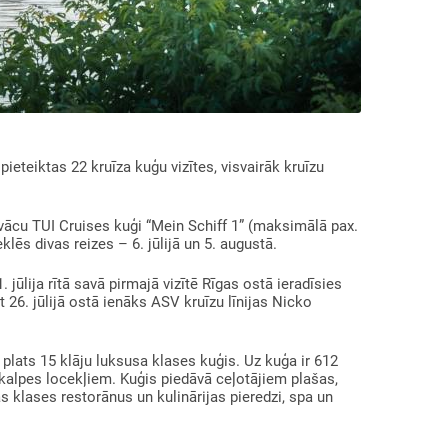
ieteiktas 22 kruīza kuģu vizītes, visvairāk kruīzu
 vācu TUI Cruises kuģi “Mein Schiff 1” (maksimālā pax.
lēs divas reizes – 6. jūlijā un 5. augustā.
 jūlija rītā savā pirmajā vizītē Rīgas ostā ieradīsies
 26. jūlijā ostā ienāks ASV kruīzu līnijas Nicko
 plats 15 klāju luksusa klases kuģis. Uz kuģa ir 612
pkalpes locekļiem. Kuģis piedāvā ceļotājiem plašas,
s klases restorānus un kulinārijas pieredzi, spa un