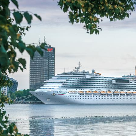
inieki
milj. t
kruī
ti Rīgas ostā
kravu pārkrauts Rīgas
apmeklē
ostā
20
2025. gadā