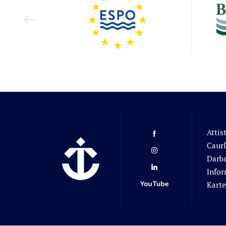
Attīs
Caurl
Darba
Infor
Karte