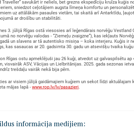
 Traveller” savukārt ir neliels, bet grezns ekspedīciju kruīza kuģis 
eriem, sniedzot ceļotājiem augsta līmeņa komfortu un personalizētu
miem uz attālākām pasaules vietām, tai skaitā arī Antarktīdu, ļaujo
ojumā ar drošību un stabilitāti.
s 3. jūlijā Rīgas ostā viesosies arī leģendārais norvēģu Vestland 
jumā no norvēģu valodas - “Ziemeļu zvaigzne”), kas iekļauts Norvē
gadā un slavens ar tā autentisko misiņa – koka interjeru. Kuģis ir 
gs, kas sasaucas ar 20. gadsimta 30. gadu un atsevišķu tvaika kuģu
on Rīgas ostu apmeklējuši jau 26 kuģi, atvedot uz galvaspilsētu ap
m, visvairāk ASV, Vācijas un Lielbritānijas. 2025. gada sezonas ietva
ndrīz trešdaļu vairāk nekā bija pērn.
ties ar visiem jūlijā gaidāmajiem kuģiem un sekot līdzi aktuālajam 
eta mājas lapā -
www.rop.lv/lv/pasazieri
.
ildus informācija medijiem: