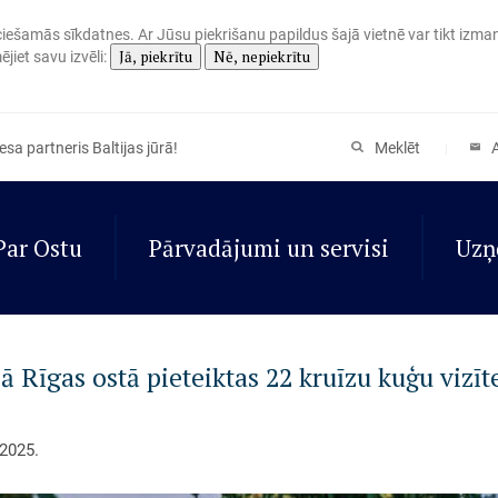
eciešamās sīkdatnes. Ar Jūsu piekrišanu papildus šajā vietnē var tikt izma
Jā, piekrītu
Nē, nepiekrītu
jiet savu izvēli:
sa partneris Baltijas jūrā!
Meklēt
Par Ostu
Pārvadājumi un servisi
Uzņ
jā Rīgas ostā pieteiktas 22 kruīzu kuģu vizīt
.2025.
00+
16,8