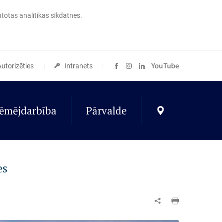
ntotas analītikas sīkdatnes.
Autorizēties
Intranets
ēmējdarbība
Pārvalde
es
85
190+