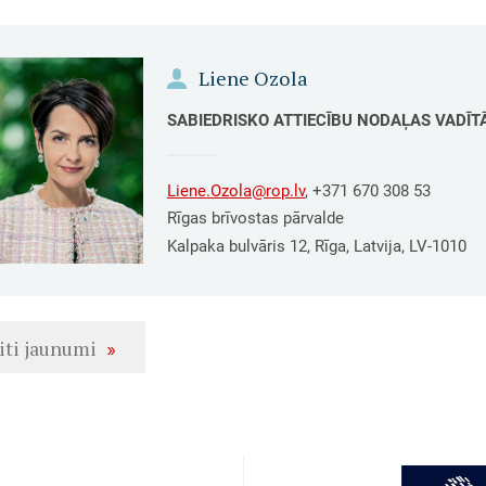
Liene Ozola
SABIEDRISKO ATTIECĪBU NODAĻAS VADĪT
Liene.Ozola@rop.lv
, +371 670 308 53
Rīgas brīvostas pārvalde
Kalpaka bulvāris 12, Rīga, Latvija, LV-1010
iti jaunumi