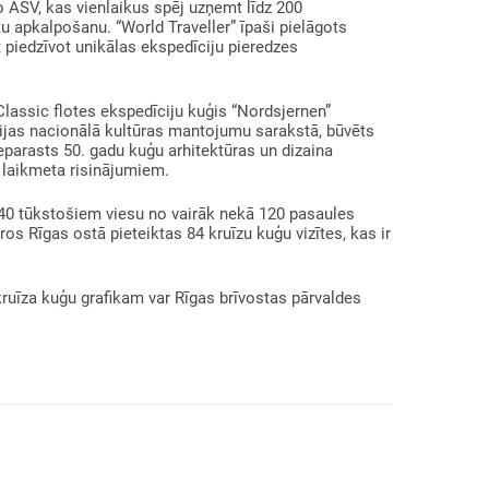
no ASV, kas vienlaikus spēj uzņemt līdz 200
 apkalpošanu. “World Traveller” īpaši pielāgots
t piedzīvot unikālas ekspedīciju pieredzes
Classic flotes ekspedīciju kuģis “Nordsjernen”
ģijas nacionālā kultūras mantojumu sarakstā, būvēts
neparasts 50. gadu kuģu arhitektūras un dizaina
 laikmeta risinājumiem.
 40 tūkstošiem viesu no vairāk nekā 120 pasaules
ros Rīgas ostā pieteiktas 84 kruīzu kuģu vizītes, kas ir
kruīza kuģu grafikam var Rīgas brīvostas pārvaldes