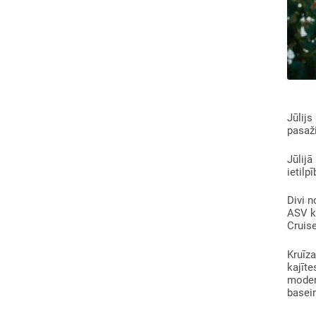
Jūlijs
pasaži
Jūlijā
ietilp
Divi n
ASV kr
Cruise
Kruīza
kajīte
modern
basein