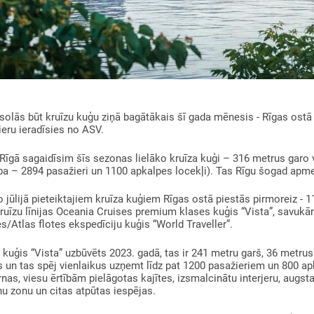
 solās būt kruīzu kuģu ziņā bagātākais šī gada mēnesis - Rīgas ostā p
eru ieradīsies no ASV.
 Rīgā sagaidīsim šīs sezonas lielāko kruīza kuģi – 316 metrus garo
ība – 2894 pasažieri un 1100 apkalpes locekļi). Tas Rīgu šogad apmek
o jūlijā pieteiktajiem kruīza kuģiem Rīgas ostā piestās pirmoreiz - 11.
uīzu līnijas Oceania Cruises premium klases kuģis “Vista”, savukārt
s/Atlas flotes ekspedīciju kuģis “World Traveller”.
 kuģis “Vista” uzbūvēts 2023. gadā, tas ir 241 metru garš, 36 metrus
s un tas spēj vienlaikus uzņemt līdz pat 1200 pasažieriem un 800 a
as, viesu ērtībām pielāgotas kajītes, izsmalcinātu interjeru, augsta
u zonu un citas atpūtas iespējas.