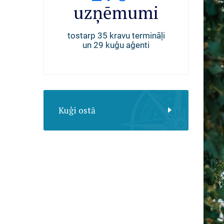
uģi
uzņēmumi
darb
 Rīgas ostā
tostarp 35 kravu termināļi
nodarbinā
. gadā
un 29 kuģu aģenti
Kuģi ostā