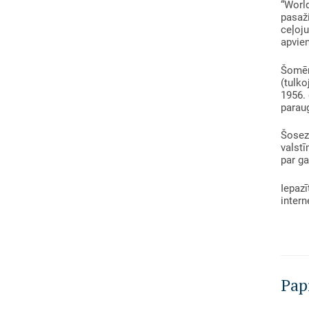
“World
pasaži
ceļoju
apvien
Šomēne
(tulko
1956. 
parau
Šosez
valstī
par ga
Iepazī
intern
Pap