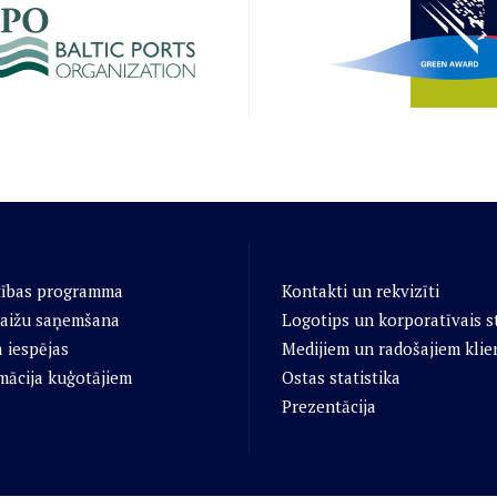
tības programma
Kontakti un rekvizīti
aižu saņemšana
Logotips un korporatīvais st
 iespējas
Medijiem un radošajiem klie
mācija kuģotājiem
Ostas statistika
Prezentācija