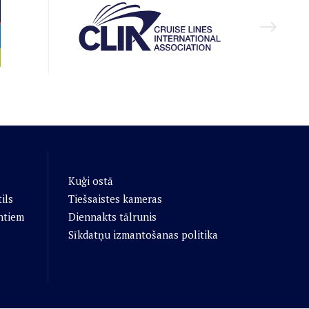
Kuģi ostā
ils
Tiešsaistes kameras
ntiem
Diennakts tālrunis
Sīkdatņu izmantošanas politika