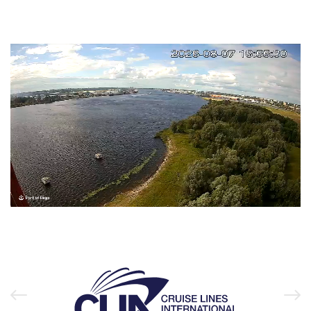
Unmute
Loaded
:
99.93%