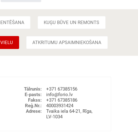
ĢENTĒŠANA
KUĢU BŪVE UN REMONTS
VIELU
ATKRITUMU APSAIMNIEKOŠANA
Tālrunis
:
+371 67385156
E-pasts
:
info@forio.lv
Fakss
:
+371 67385186
Reģ.Nr.
:
40003931424
Adrese
:
Tvaika iela 64-21, Rīga,
LV-1034
oņu pakalpojumi, Kuģu aģentēšanas pakalpojumi,
tkritumu pieņemšana un apsaimniekošana.