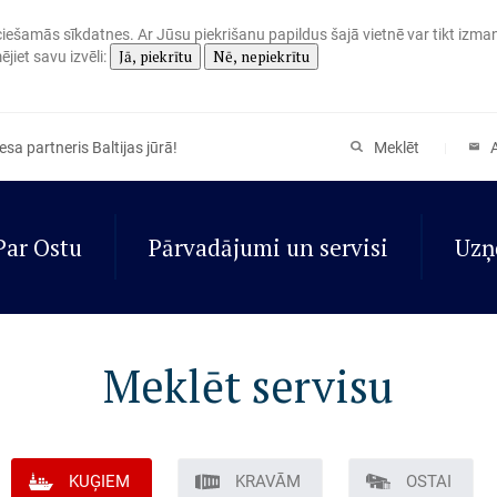
eciešamās sīkdatnes. Ar Jūsu piekrišanu papildus šajā vietnē var tikt izma
Jā, piekrītu
Nē, nepiekrītu
jiet savu izvēli:
sa partneris Baltijas jūrā!
Meklēt
Par Ostu
Pārvadājumi un servisi
Uzņ
Meklēt servisu
KUĢIEM
KRAVĀM
OSTAI