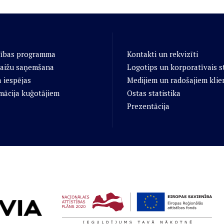
tības programma
Kontakti un rekvizīti
aižu saņemšana
Logotips un korporatīvais st
 iespējas
Medijiem un radošajiem klie
mācija kuģotājiem
Ostas statistika
Prezentācija