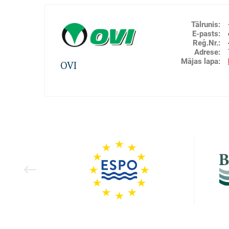
KUĢU APGĀDE AR DEGVIELU
MUITAS NOLIKTAVAS
Tālrunis
:
E-pasts
:
Aplūkot uz kartes
Reģ.Nr.
:
Adrese
:
Mājas lapa
:
OVI
Kravu iekraušana / izkraušana kuģos (stividoru p
uzglabāšana (noliktavu pakalpojumi), Muitas noli
apkalpošana, Telpu noma
• distribution of oil products in Latvia and EU 
• reloading and storage of oil products
• manufacturing of oils and oil additives
KUĢU APGĀDE AR DEGVIELU
KRAVU PĀRKRAUŠANA UN UZGLABĀ
LEJAMKRAVAS
NAFTAS PRODUKTI
MUITAS NOLIKTAVAS
Aplūkot uz kartes