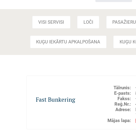
VISI SERVISI
LOČI
PASAŽIER
KUĢU IEKĀRTU APKALPOŠANA
KUĢU K
Tālrunis
:
E-pasts
:
Fakss
:
Fast Bunkering
Reģ.Nr.
:
Adrese
:
Mājas lapa
:
Muitas noliktavas, Kuģu bunkurēšana