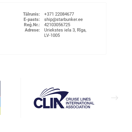
Tālrunis
:
+371 22084677
E-pasts
:
ship@starbunker.ee
Reģ.Nr.
:
42103056725
Adrese
:
Uriekstes iela 3, Rīga,
LV-1005
īgas brīvostas teritorijā