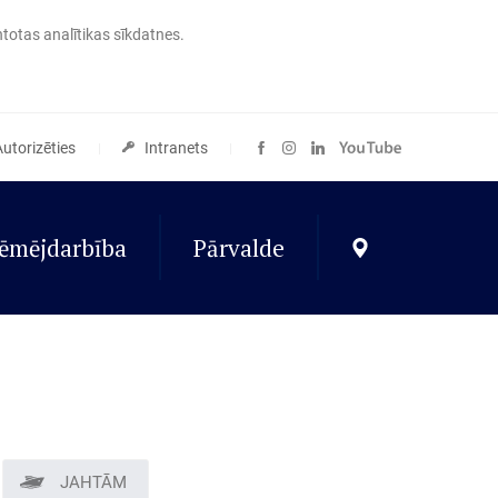
ntotas analītikas sīkdatnes.
Autorizēties
Intranets
ēmējdarbība
Pārvalde
JAHTĀM