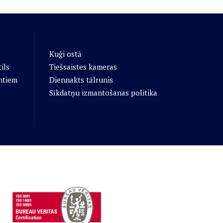
Kuģi ostā
ils
Tiešsaistes kameras
ntiem
Diennakts tālrunis
Sīkdatņu izmantošanas politika