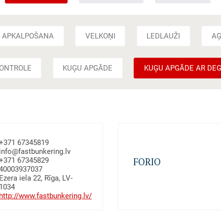
U APKALPOŠANA
VELKOŅI
LEDLAUŽI
A
ONTROLE
KUĢU APGĀDE
KUĢU APGĀDE AR DEG
+371 67345819
info@fastbunkering.lv
+371 67345829
FORIO
40003937037
Ezera iela 22, Rīga, LV-
1034
http://www.fastbunkering.lv/
Kravu ekspeditēšana, Velk
Kuģu bunkurēšana, Kuģu a