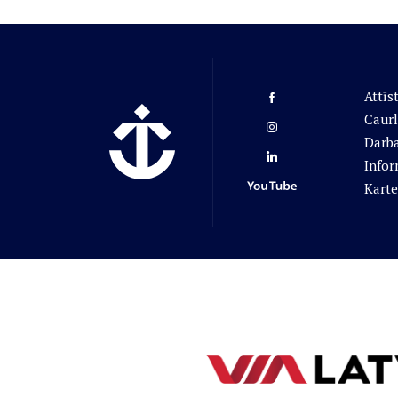
Attīs
Caurl
Darba
Infor
Karte