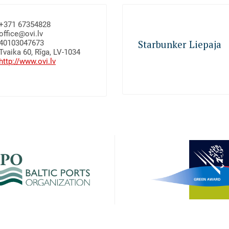
KUĢU APGĀDE AR DEGVIELU
+371 67354828
office@ovi.lv
40103047673
Starbunker Liepaja
Tvaika 60, Rīga, LV-1034
http://www.ovi.lv
Degvielas piegāde kuģiem R
akalpojumi), Kravu
ktavas, Kuģu apgāde,
KUĢU APGĀDE AR DEGVIELU
countries
ŠANA
KUĢU APGĀDE