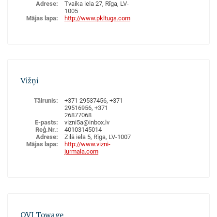
Adrese
:
Tvaika iela 27, Rīga, LV-
1005
Mājas lapa
:
http://www.pkltugs.com
Velkoņu pakalpojumi
VELKOŅI
Vižņi
Aplūkot uz kartes
Tālrunis
:
+371 29537456, +371
29516956, +371
26877068
E-pasts
:
vizni5a@inbox.lv
Reģ.Nr.
:
40103145014
Adrese
:
Zilā iela 5, Rīga, LV-1007
Mājas lapa
:
http://www.vizni-
jurmala.com
Velkoņu pakalpojumi mazizmēra kuģiem, kuģa "Jūrmala"
pakalpojumi
VELKOŅI
OVI Towage