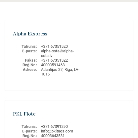
Alpha Ekspress
Tālrunis
:
+371 67351520
E-pasts
:
alpha-osta@alpha-
osta.lv
Fakss
:
+371 67351522
Reģ.Nr.
:
40003591468
Adrese
:
Atlantijas 27, Rīga, LV-
1015
VELKOŅI
Aplūkot uz kartes
PKL Flote
Tālrunis
:
+371 67391290
E-pasts
:
info@pkltugs.com
Reģ.Nr.
:
40003643581