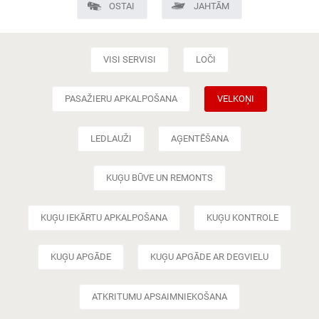
OSTAI
JAHTĀM
VISI SERVISI
LOČI
PASAŽIERU APKALPOŠANA
VELKOŅI
LEDLAUŽI
AĢENTĒŠANA
KUĢU BŪVE UN REMONTS
KUĢU IEKĀRTU APKALPOŠANA
KUĢU KONTROLE
KUĢU APGĀDE
KUĢU APGĀDE AR DEGVIELU
ATKRITUMU APSAIMNIEKOŠANA