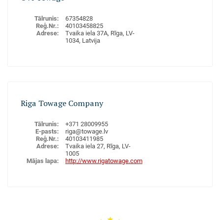
Aplūkot uz kartes
Tālrunis
:
67354828
Reģ.Nr.
:
40103458825
Adrese
:
Tvaika iela 37A, Rīga, LV-
1034
, Latvija
VELKOŅI
Riga Towage Company
Tālrunis
:
+371 28009955
E-pasts
:
riga@towage.lv
Reģ.Nr.
:
40103411985
Adrese
:
Tvaika iela 27, Rīga, LV-
1005
Mājas lapa
:
http://www.rigatowage.com
Velkoņu pakalpojumi
VELKOŅI