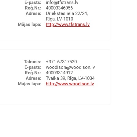
E-pasts
:
info@tfstrans.lv
 declaration
 wagons and trucks
Reģ.Nr.
:
40003346956
vices
Adrese
:
Uriekstes iela 22/24,
ge
Rīga, LV-1010
nd customs services
Mājas lapa
:
http://www.tfstrans.lv
RKRAUŠANA UN UZGLABĀŠANA
LEJAMKRAVAS
METĀLI
KOKMATERIĀLI
KONTEINERI
RAVU PĀRKRAUŠANA UN UZGLABĀŠANA
MUITAS NOLIKTAVAS
 declaration
Tālrunis
:
+371 67317520
E-pasts
:
woodison@woodison.lv
Reģ.Nr.
:
40003314912
Adrese
:
Tvaika 39, Rīga, LV-1034
Mājas lapa
:
http://www.woodison.lv
ana kuģos (stividoru pakalpojumi), Kravu
alpojumi), Muitas noliktavas, Kravu
us kinds of oil products