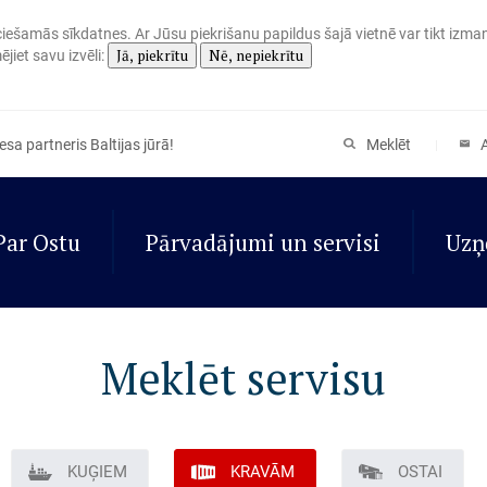
eciešamās sīkdatnes. Ar Jūsu piekrišanu papildus šajā vietnē var tikt izma
Jā, piekrītu
Nē, nepiekrītu
jiet savu izvēli:
sa partneris Baltijas jūrā!
Meklēt
Par Ostu
Pārvadājumi un servisi
Uzņ
Meklēt servisu
KUĢIEM
KRAVĀM
OSTAI