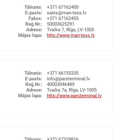
o and from railway wagons, motor vehicles and
Tālrunis
:
+371 67162400
E-pasts
:
sales@man-tess.lv
Fakss
:
+371 67162455
Reģ.Nr.
:
50003625291
ALPOŠANA
CELTNIECĪBAS MATERIĀLI
METĀLI
Adrese
:
Tvaika 7, Rīga, LV-1005
Mājas lapa
:
http://www.man-tess.lv
AS
LAUKSAIMNIECĪBAS PRODUKTI
ŠANA
MUITAS NOLIKTAVAS
ana kuģos (stividoru pakalpojumi), Pievienotās
u uzglabāšana (noliktavu pakalpojumi), Muitas
tēšana, Telpu noma, Noliktavu iznomāšana
Tālrunis
:
+371 66155335
services:
E-pasts
:
info@parsterminal.lv
and animal nutrition
Reģ.Nr.
:
40003046489
Adrese
:
Tvaika 7a, Rīga, LV-1005
o handling
Mājas lapa
:
http://www.parsterminal.lv
dling
 project cargo
ibution
ana kuģos (stividoru pakalpojumi), Kravu
alpojumi), Muitas noliktavas, Kravu
UŠANA UN UZGLABĀŠANA
EKSPEDITORI
Tālrunis
:
+371 67329816