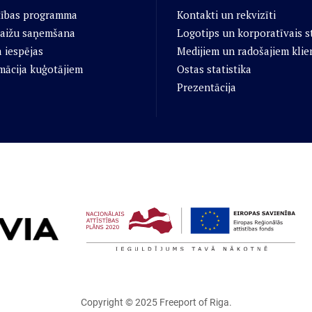
tības programma
Kontakti un rekvizīti
aižu saņemšana
Logotips un korporatīvais st
 iespējas
Medijiem un radošajiem klie
mācija kuģotājiem
Ostas statistika
Prezentācija
Copyright © 2025
Freeport of Riga
.