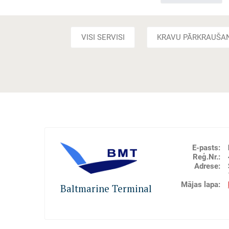
VISI SERVISI
KRAVU PĀRKRAUŠA
E-pasts
:
Reģ.Nr.
:
Adrese
:
Mājas lapa
:
Baltmarine Terminal
Kravu iekraušana / izkraušana kuģos (stividoru p