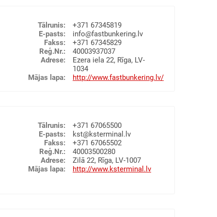
 kravas pavaddokumentu noformēšana
 30 000 m²
Tālrunis
:
+371 67345819
E-pasts
:
info@fastbunkering.lv
Fakss
:
+371 67345829
 formalities and warehousing services
Reģ.Nr.
:
40003937037
Adrese
:
Ezera iela 22, Rīga, LV-
AS
KRAVU PĀRKRAUŠANA UN UZGLABĀŠANA
1034
Mājas lapa
:
http://www.fastbunkering.lv/
unkurēšana
TAS NOLIKTAVAS
Tālrunis
:
+371 67065500
E-pasts
:
kst@ksterminal.lv
Fakss
:
+371 67065502
Reģ.Nr.
:
40003500280
Adrese
:
Zilā 22, Rīga, LV-1007
Mājas lapa
:
http://www.ksterminal.lv
ring and forwarding services
rded closed and open-air warehouses