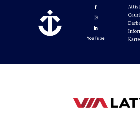
Attīs
Caurl
Darba
Infor
Karte