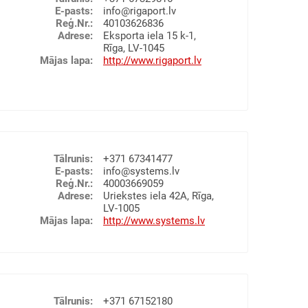
l products
LI
KOKMATERIĀLI
LAUKSAIMNIECĪBAS PRODUKTI
E-pasts
:
info@rigaport.lv
Reģ.Nr.
:
40103626836
AVAS
Adrese
:
Eksporta iela 15 k-1,
ks vessels
Rīga, LV-1045
Mājas lapa
:
http://www.rigaport.lv
ŠANA
EKSPEDITORI
NAFTAS PRODUKTI
raušana kuģos (stividoru pakalpojumi)
akalpojumi
iktavu pakalpojumi)
Tālrunis
:
+371 67341477
E-pasts
:
info@systems.lv
Reģ.Nr.
:
40003669059
Adrese
:
Uriekstes iela 42A, Rīga,
LV-1005
Mājas lapa
:
http://www.systems.lv
o handling
storage and repair
avu pakalpojumi), Muitas noliktavas
-gauge cargo handling
 the Freeport of Riga
 by rail and road
Tālrunis
:
+371 67152180
es