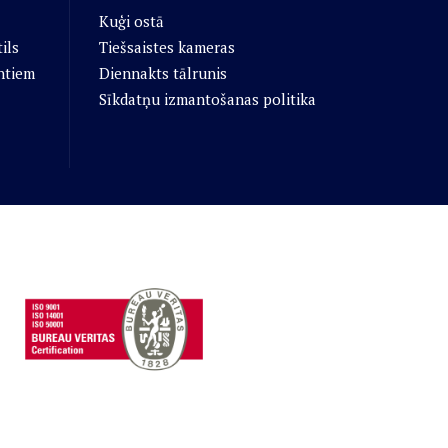
Kuģi ostā
ils
Tiešsaistes kameras
ntiem
Diennakts tālrunis
Sīkdatņu izmantošanas politika