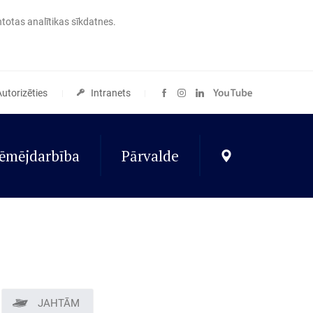
ntotas analītikas sīkdatnes.
Autorizēties
Intranets
ēmējdarbība
Pārvalde
JAHTĀM