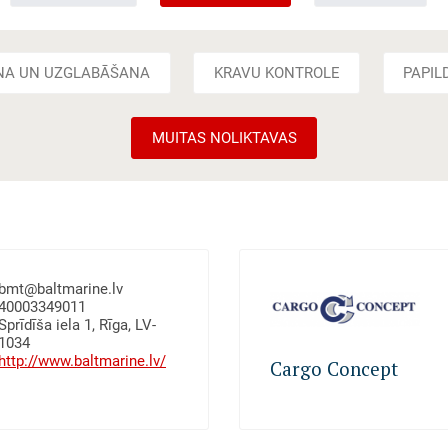
NA UN UZGLABĀŠANA
KRAVU KONTROLE
PAPIL
MUITAS NOLIKTAVAS
bmt@baltmarine.lv
40003349011
Sprīdīša iela 1, Rīga, LV-
1034
http://www.baltmarine.lv/
Cargo Concept
akalpojumi), Kravu
Kravu uzglabāšana (nolikta