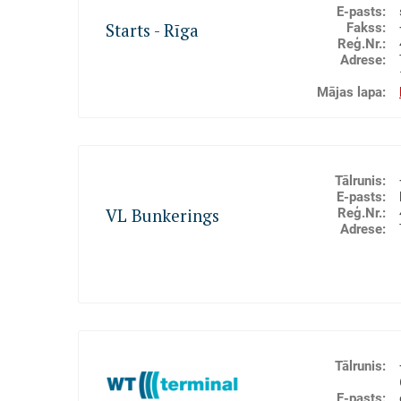
KOKMATERIĀLI
LAUKSAIMNIECĪBAS PRODUKTI
MUITAS NOLI
E-pasts
:
Fakss
:
Starts - Rīga
Reģ.Nr.
:
Adrese
:
Aplūkot uz kartes
Mājas lapa
:
Kravu iekraušana / izkraušana kuģos (stividoru p
uzglabāšana (noliktavu pakalpojumi), Muitas nol
• cargo handling
Tālrunis
:
• stevedoring services
E-pasts
:
Reģ.Nr.
:
VL Bunkerings
• storage
Adrese
:
• transportation and forwarding services
KRAVU PĀRKRAUŠANA UN UZGLABĀŠANA
KOKMATERIĀLI
MUI
Kravu iekraušana / izkraušana kuģos (stividoru p
uzglabāšana (noliktavu pakalpojumi), Muitas noli
Aplūkot uz kartes
ekspeditēšana
Tālrunis
:
• Wholesale of oil products
• Custom warehouse services
E-pasts
: