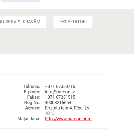
DU SERVISI KRAVĀM
EKSPEDITORI
Tālrunis
:
+371 67353715
E-pasts
:
info@carcon.lv
Fakss
:
+371 67351515
Reģ.Nr.
:
40003215654
Adrese
:
Birztalu iela 4, Rīga, LV-
1015
Mājas lapa
:
http://www.carcon.com
vu pakalpojumi), Muitas noliktavas, Kravu