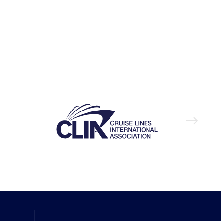
rvices
ts
ŠANA
EKSPEDITORI
NAFTAS PRODUKTI