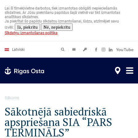
Pārlekt
uz
Lai šī tīmekļvietne darbotos, tiek izmantotas obligāti nepieciešamās
galveno
sīkdatnes. Ar Jūsu piekrišanu papildus šajā vietnē var tikt izmantotas
saturu
analītikas sīkdatnes.
Ja piekrītat šo papildu sīkdatņu izmantošanai, lūdzu, atzīmējiet savu
Jā, piekrītu
Nē, nepiekrītu
izvēli:
Sīkdatņu izmantošanas politika
Latviski
Sākums
Sākotnējā sabiedriskā
apspriešana SIA “PARS
TERMINĀLS”