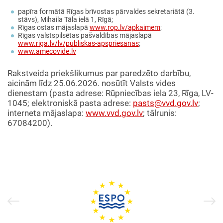
papīra formātā Rīgas brīvostas pārvaldes sekretariātā (3.
stāvs), Mihaila Tāla ielā 1, Rīgā;
Rīgas ostas mājaslapā
www.rop.lv/apkaimem
;
Rīgas valstspilsētas pašvaldības mājaslapā
www.riga.lv/lv/publiskas-apspriesanas
;
www.amecovide.lv
Rakstveida priekšlikumus par paredzēto darbību,
aicinām līdz 25.06.2026. nosūtīt Valsts vides
dienestam (pasta adrese: Rūpniecības iela 23, Rīga, LV-
1045; elektroniskā pasta adrese:
pasts@vvd.gov.lv
;
interneta mājaslapa:
www.vvd.gov.lv
; tālrunis:
67084200).