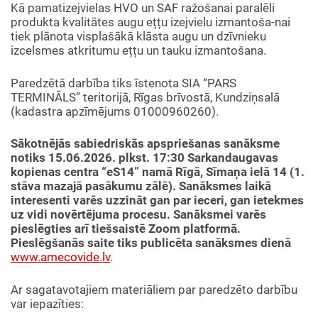
Kā pamatizejvielas HVO un SAF ražošanai paralēli
produkta kvalitātes augu ețțu izejvielu izmantoša-nai
tiek plānota visplašākā klāsta augu un dzīvnieku
izcelsmes atkritumu ețțu un tauku izmantošana.
Paredzētā darbība tiks īstenota SIA “PARS
TERMINĀLS” teritorijā, Rīgas brīvostā, Kundziņsalā
(kadastra apzīmējums 01000960260).
Sākotnējās sabiedriskās apspriešanas sanāksme
notiks 15.06.2026. plkst. 17:30 Sarkandaugavas
kopienas centra “eS14” namā Rīgā, Sīmaņa ielā 14 (1.
stāva mazajā pasākumu zālē). Sanāksmes laikā
interesenti varēs uzzināt gan par ieceri, gan ietekmes
uz vidi novērtējuma procesu. Sanāksmei varēs
pieslēgties arī tiešsaistē Zoom platformā.
Pieslēgšanās saite tiks publicēta sanāksmes dienā
www.amecovide.lv
.
Ar sagatavotajiem materiāliem par paredzēto darbību
var iepazīties: