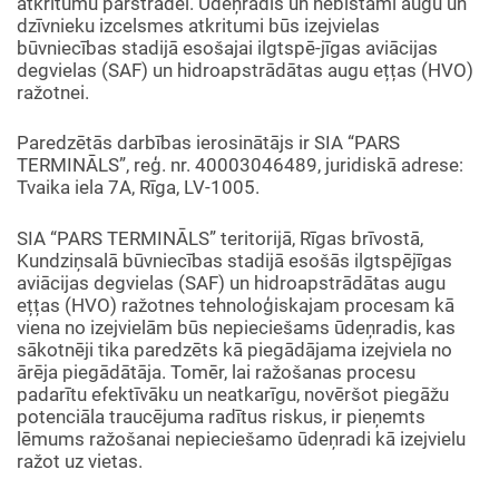
atkritumu pārstrādei. Ūdeņradis un nebīstami augu un
dzīvnieku izcelsmes atkritumi būs izejvielas
būvniecības stadijā esošajai ilgtspē-jīgas aviācijas
degvielas (SAF) un hidroapstrādātas augu ețțas (HVO)
ražotnei.
Paredzētās darbības ierosinātājs ir SIA “PARS
TERMINĀLS”, reģ. nr. 40003046489, juridiskā adrese:
Tvaika iela 7A, Rīga, LV-1005.
SIA “PARS TERMINĀLS” teritorijā, Rīgas brīvostā,
Kundziņsalā būvniecības stadijā esošās ilgtspējīgas
aviācijas degvielas (SAF) un hidroapstrādātas augu
ețțas (HVO) ražotnes tehnoloģiskajam procesam kā
viena no izejvielām būs nepieciešams ūdeņradis, kas
sākotnēji tika paredzēts kā piegādājama izejviela no
ārēja piegādātāja. Tomēr, lai ražošanas procesu
padarītu efektīvāku un neatkarīgu, novēršot piegāžu
potenciāla traucējuma radītus riskus, ir pieņemts
lēmums ražošanai nepieciešamo ūdeņradi kā izejvielu
ražot uz vietas.