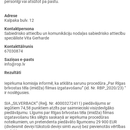
personīgi vai atsūtot pa pastu.
Adrese
Kalpaka bulv. 12
Kontaktpersona
Sabiedrisko attiecību un komunikāciju nodaļas sabiedrisko attiecību
speciāliste Vita Gerharde
Kontakttālrunis
67030874
Saziņas e-pasts
info@rop.lv
Rezultāti
Iepirkuma komisija informē, ka atklāta sarunu procedūra „Par Rīgas
brīvostas tēla (imidža) filmas izgatavošanu” (id. Nr. RBP_2020/23) "
ir noslēgusies.
SIA „SILVERBACK” (Reģ. Nr. 40003272411) piedāvājums ar
iegūtiem 74,58 punktiem atzīts par saimnieciski visizdevīgāko
piedāvājumu. Līgums par Rīgas brīvostas tēla (imidža) filmas
izgatavošanu tiks slēgts saskaņā ar iepirkuma procedūras
noteikumiem, un pretendenta piedāvāto līgumcenu 29 900 EUR
(divdesmit deviņi tūkstoši deviņi simti
euro
) bez pievienotās vērtības