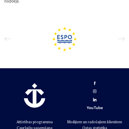
nodokļa.
Attīstības programma
Medijiem un radošajiem klientiem
Caurlaižu saņemšana
Ostas statistika