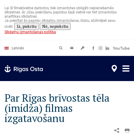
Pārlekt
uz
Lai šī tīmekļvietne darbotos, tiek izmantotas obligāti nepieciešamās
galveno
sīkdatnes. Ar Jūsu piekrišanu papildus šajā vietnē var tikt izmantotas
saturu
analītikas sīkdatnes.
Ja piekrītat šo papildu sīkdatņu izmantošanai, lūdzu, atzīmējiet savu
Jā, piekrītu
Nē, nepiekrītu
izvēli:
Sīkdatņu izmantošanas politika
Latviski
Par Rīgas brīvostas tēla
(imidža) filmas
izgatavošanu