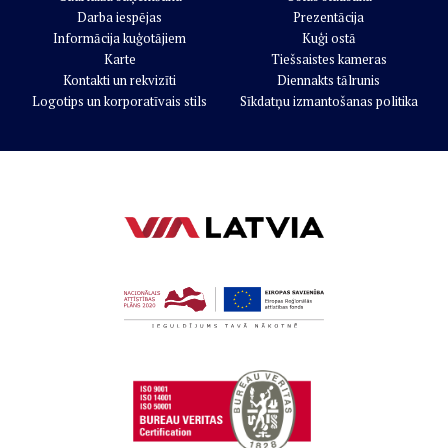
Darba iespējas
Prezentācija
Informācija kuģotājiem
Kuģi ostā
Karte
Tiešsaistes kameras
Kontakti un rekvizīti
Diennakts tālrunis
Logotips un korporatīvais stils
Sīkdatņu izmantošanas politika