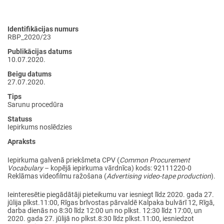
Identifikācijas numurs
RBP_2020/23
Publikācijas datums
10.07.2020.
Beigu datums
27.07.2020.
Tips
Sarunu procedūra
Statuss
Iepirkums noslēdzies
Apraksts
Iepirkuma galvenā priekšmeta CPV (
Common Procurement
Vocabulary
– kopējā iepirkuma vārdnīca) kods: 92111220-0
Reklāmas videofilmu ražošana (
Advertising video-tape production
).
Ieinteresētie piegādātāji pieteikumu var iesniegt līdz 2020. gada 27.
jūlija plkst.11:00, Rīgas brīvostas pārvaldē Kalpaka bulvārī 12, Rīgā,
darba dienās no 8:30 līdz 12:00 un no plkst. 12:30 līdz 17:00, un
2020. gada 27. jūlijā no plkst.8:30 līdz plkst.11:00, iesniedzot