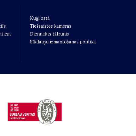
Kuģi ostā
ils
Tiešsaistes kameras
ntiem
Diennakts tālrunis
Sīkdatņu izmantošanas politika