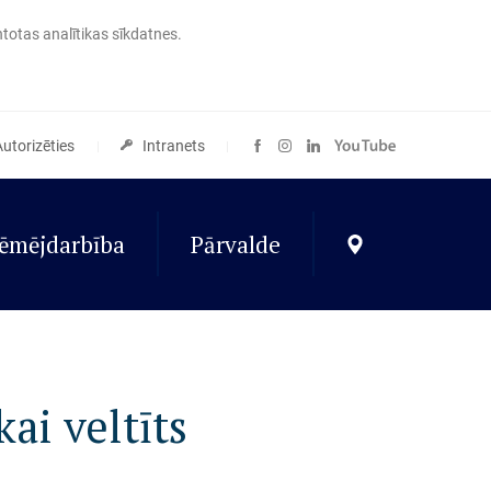
ntotas analītikas sīkdatnes.
Autorizēties
Intranets
ēmējdarbība
Pārvalde
ai veltīts