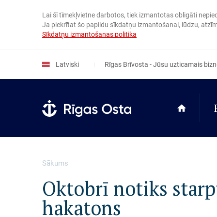
Pārlekt
uz
Lai šī tīmekļvietne darbotos, tiek izmantotas obligāti nepi
galveno
Ja piekrītat šo papildu sīkdatņu izmantošanai, lūdzu, atzīmē
saturu
Sīkdatņu izmantošanas politika
Latviski
Rīgas Brīvosta - Jūsu uzticamais bizne
Sākums
Oktobrī notiks starp
hakatons