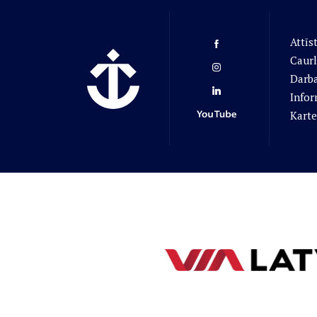
Attīs
Caurl
Darba
Infor
Karte