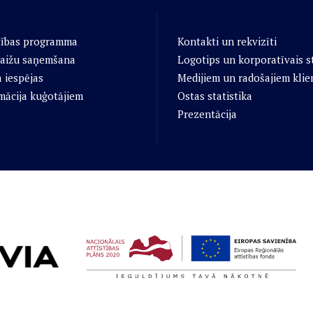
tības programma
Kontakti un rekvizīti
aižu saņemšana
Logotips un korporatīvais st
 iespējas
Medijiem un radošajiem klie
mācija kuģotājiem
Ostas statistika
Prezentācija