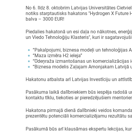
No 6. līdz 8. oktobrim Latvijas Universitātes Cietv
notiks starptautisks hakatons "Hydrogen X Future H
balva – 3000 EUR!
Piedalies hakatonā un esi daļa no nākotnes, enerģij
un Viedo Tehnoloģiju Klasteris", kuri ir sagatavojuš
“Pakalpojumi, biznesa modeļi un tehnoloģijas 
“Maza izmēra H2 ieleja”
“Ūdeņraža izmantošanas un komercializācijas i
“Biznesa modelis Zaļajam Amonjakam Latvijā u
Hakatonu atbalsta arī Latvijas Investīciju un attīst
Pasākuma laikā dalībniekiem būs iespēja radošā un 
kontaktu tīklu, tiekoties ar pieredzējušiem mentori
Hakatona pirmajā dienā dalībnieki veidos komandas
prezentētu potenciāli komercializējamu rezultātu sai
Pasākumā būs arī klausāmas ekspertu lekcijas, kurā