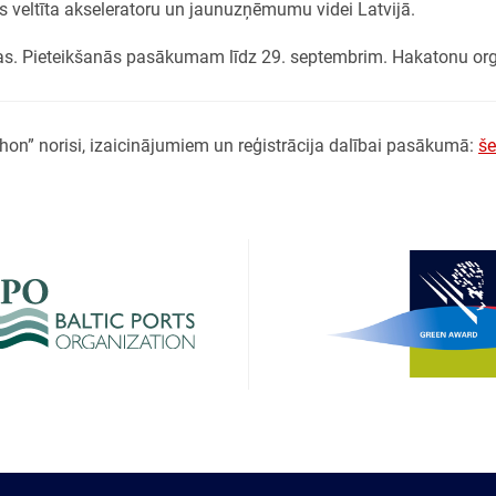
veltīta akseleratoru un jaunuzņēmumu videi Latvijā.
as. Pieteikšanās pasākumam līdz 29. septembrim. Hakatonu org
on” norisi, izaicinājumiem un reģistrācija dalībai pasākumā:
še