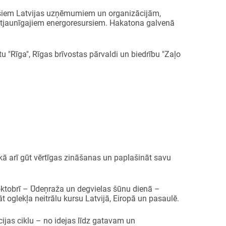
vadošiem Latvijas uzņēmumiem un organizācijām,
 atjaunīgajiem energoresursiem. Hakatona galvenā
u "Rīga", Rīgas brīvostas pārvaldi un biedrību "Zaļo
kā arī gūt vērtīgas zināšanas un paplašināt savu
oktobrī – Ūdeņraža un degvielas šūnu dienā –
t oglekļa neitrālu kursu Latvijā, Eiropā un pasaulē.
ijas ciklu – no idejas līdz gatavam un