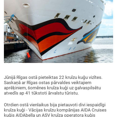
Jūnijā Rīgas ostā pieteiktas 22 kruīzu kuģu vizītes.
Saskaņā ar Rīgas ostas pārvaldes veiktajiem
aprēķiniem, šomēnes kruīza kuģi uz galvaspilsētu
atvedīs ap 41 tūkstoti ārvalstu tūristu.
Otrdien ostā vienlaikus bija pietauvoti divi iespaidīgi
kruīza kuģi - Vācijas kruīzu kompānijas AIDA Cruises
kuģis AIDAbella un ASV kruīza operatora kuģis