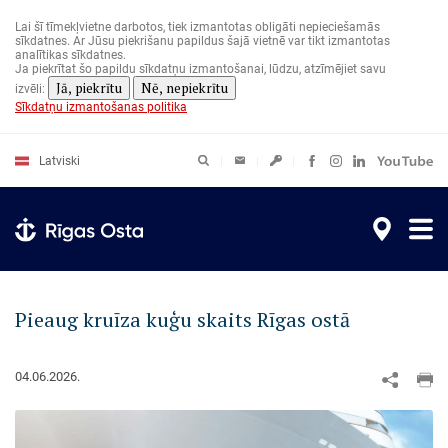
Pārlekt
uz
Lai šī tīmekļvietne darbotos, tiek izmantotas obligāti nepieciešamās
galveno
sīkdatnes. Ar Jūsu piekrišanu papildus šajā vietnē var tikt izmantotas
saturu
analītikas sīkdatnes.
Ja piekrītat šo papildu sīkdatņu izmantošanai, lūdzu, atzīmējiet savu
Jā, piekrītu
Nē, nepiekrītu
izvēli:
Sīkdatņu izmantošanas politika
Latviski
Pieaug kruīza kuģu skaits Rīgas ostā
04.06.2026.