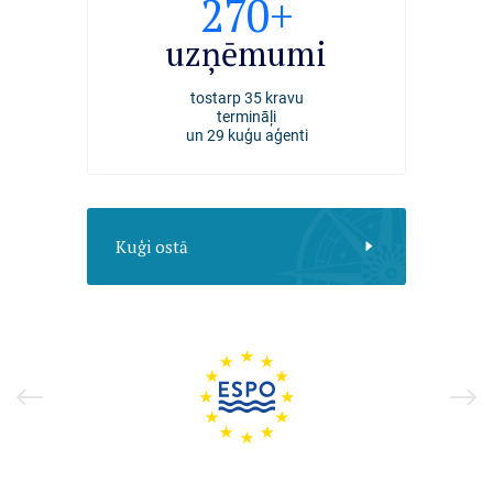
2494
270+
4000+
kuģi
uzņēmumi
darbiniek
apkalpoti Rīgas ostā
tostarp 35 kravu
nodarbināti Rīgas ost
2025. gadā
termināļi
un 29 kuģu aģenti
Kuģi ostā