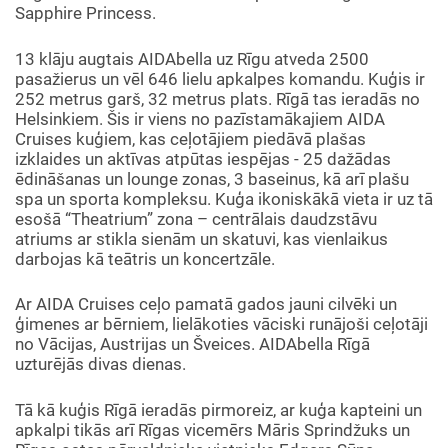
Sapphire Princess.
13 klāju augtais AIDAbella uz Rīgu atveda 2500
pasažierus un vēl 646 lielu apkalpes komandu. Kuģis ir
252 metrus garš, 32 metrus plats. Rīgā tas ieradās no
Helsinkiem. Šis ir viens no pazīstamākajiem AIDA
Cruises kuģiem, kas ceļotājiem piedāvā plašas
izklaides un aktīvas atpūtas iespējas - 25 dažādas
ēdināšanas un lounge zonas, 3 baseinus, kā arī plašu
spa un sporta kompleksu. Kuģa ikoniskākā vieta ir uz tā
esošā “Theatrium” zona – centrālais daudzstāvu
atriums ar stikla sienām un skatuvi, kas vienlaikus
darbojas kā teātris un koncertzāle.
Ar AIDA Cruises ceļo pamatā gados jauni cilvēki un
ģimenes ar bērniem, lielākoties vāciski runājoši ceļotāji
no Vācijas, Austrijas un Šveices. AIDAbella Rīgā
uzturējās divas dienas.
Tā kā kuģis Rīgā ieradās pirmoreiz, ar kuģa kapteini un
apkalpi tikās arī Rīgas vicemērs Māris Sprindžuks un