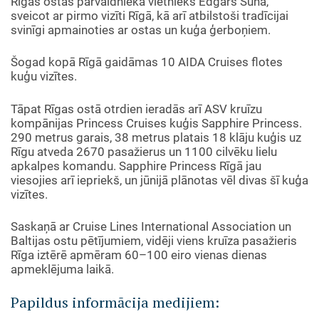
Rīgas ostas pārvaldnieka vietnieks Edgars Sūna,
sveicot ar pirmo vizīti Rīgā, kā arī atbilstoši tradīcijai
svinīgi apmainoties ar ostas un kuģa ģerboņiem.
Šogad kopā Rīgā gaidāmas 10 AIDA Cruises flotes
kuģu vizītes.
Tāpat Rīgas ostā otrdien ieradās arī ASV kruīzu
kompānijas Princess Cruises kuģis Sapphire Princess.
290 metrus garais, 38 metrus platais 18 klāju kuģis uz
Rīgu atveda 2670 pasažierus un 1100 cilvēku lielu
apkalpes komandu. Sapphire Princess Rīgā jau
viesojies arī iepriekš, un jūnijā plānotas vēl divas šī kuģa
vizītes.
Saskaņā ar Cruise Lines International Association un
Baltijas ostu pētījumiem, vidēji viens kruīza pasažieris
Rīga iztērē apmēram 60–100 eiro vienas dienas
apmeklējuma laikā.
Papildus informācija medijiem: