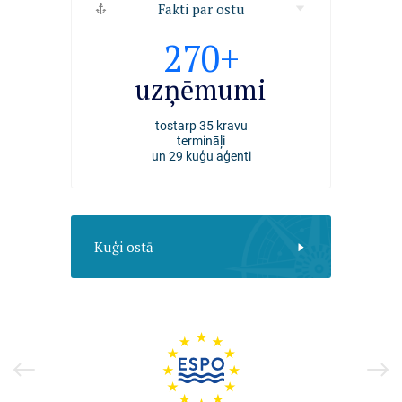
Fakti par ostu
2494
270+
4000+
kuģi
uzņēmumi
darbiniek
apkalpoti Rīgas ostā
tostarp 35 kravu
nodarbināti Rīgas ost
2025. gadā
termināļi
un 29 kuģu aģenti
Kuģi ostā