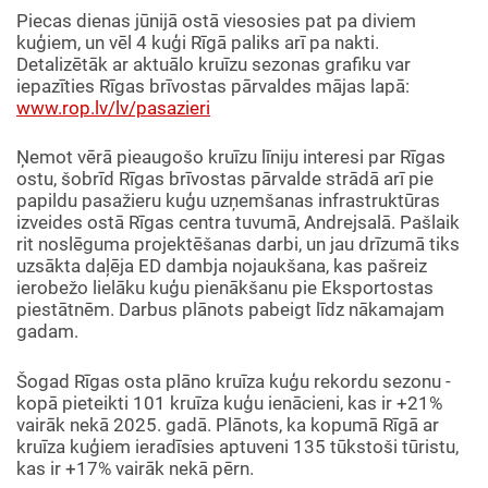
Piecas dienas jūnijā ostā viesosies pat pa diviem
kuģiem, un vēl 4 kuģi Rīgā paliks arī pa nakti.
Detalizētāk ar aktuālo kruīzu sezonas grafiku var
iepazīties Rīgas brīvostas pārvaldes mājas lapā:
www.rop.lv/lv/pasazieri
Ņemot vērā pieaugošo kruīzu līniju interesi par Rīgas
ostu, šobrīd Rīgas brīvostas pārvalde strādā arī pie
papildu pasažieru kuģu uzņemšanas infrastruktūras
izveides ostā Rīgas centra tuvumā, Andrejsalā. Pašlaik
rit noslēguma projektēšanas darbi, un jau drīzumā tiks
uzsākta daļēja ED dambja nojaukšana, kas pašreiz
ierobežo lielāku kuģu pienākšanu pie Eksportostas
piestātnēm. Darbus plānots pabeigt līdz nākamajam
gadam.
Šogad Rīgas osta plāno kruīza kuģu rekordu sezonu -
kopā pieteikti 101 kruīza kuģu ienācieni, kas ir +21%
vairāk nekā 2025. gadā. Plānots, ka kopumā Rīgā ar
kruīza kuģiem ieradīsies aptuveni 135 tūkstoši tūristu,
kas ir +17% vairāk nekā pērn.