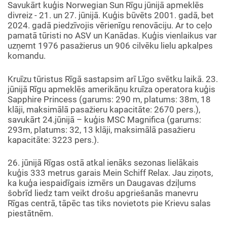
Savukārt kuģis Norwegian Sun Rīgu jūnijā apmeklēs
divreiz - 21. un 27. jūnijā. Kuģis būvēts 2001. gadā, bet
2024. gadā piedzīvojis vērienīgu renovāciju. Ar to ceļo
pamatā tūristi no ASV un Kanādas. Kuģis vienlaikus var
uzņemt 1976 pasažierus un 906 cilvēku lielu apkalpes
komandu.
Kruīzu tūristus Rīgā sastapsim arī Līgo svētku laikā. 23.
jūnijā Rīgu apmeklēs amerikāņu kruīza operatora kuģis
Sapphire Princess (garums: 290 m, platums: 38m, 18
klāji, maksimālā pasažieru kapacitāte: 2670 pers.),
savukārt 24.jūnijā – kuģis MSC Magnifica (garums:
293m, platums: 32, 13 klāji, maksimālā pasažieru
kapacitāte: 3223 pers.).
26. jūnijā Rīgas ostā atkal ienāks sezonas lielākais
kuģis 333 metrus garais Mein Schiff Relax. Jau ziņots,
ka kuģa iespaidīgais izmērs un Daugavas dziļums
šobrīd liedz tam veikt drošu apgriešanās manevru
Rīgas centrā, tāpēc tas tiks novietots pie Krievu salas
piestātnēm.