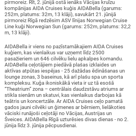
pirmoreiz. Rīt, 2. jūnijā ostā ienāks Vācijas kruīzu
kompānijas AIDA Cruises kuģis AIDABella (garums:
252m, platums: 32m, 13 klāji), savukārt 21. jūnijā
pirmoreiz Rīgā redzēsim ASV līnijas Norwegian Cruise
Line kuģi Norwegian Sun (garums: 252m, platums: 32,2
m, 13 klāji).
AIDABella ir viens no pazīstamākajiem AIDA Cruises
kuģiem, kas vienlaikus var uzņemt līdz 2500
pasažieriem un 646 cilvēku lielu apkalpes komandu.
AIDABella ceļotājiem piedāvā plašas izklaides un
aktīvas atpūtas iespējas - 25 dažādas ēdināšanas un
lounge zonas, 3 baseinus, kā arī plašu spa un sporta
kompleksu. Kuģa ikoniskākā vieta ir uz tā esošā
“Theatrium” zona – centrālais daudzstāvu atriums ar
stikla sienām un skatuvi, kas vienlaikus darbojas kā
teātris un koncertzāle. Ar AIDA Cruises ceļo pamatā
gados jauni cilvēki un ģimenes ar bērniem, lielākoties
vāciski runājoši ceļotāji no Vācijas, Austrijas un
Šveices. AIDABella Rīgā uzturēsies divas dienas - no 2.
jūnija līdz 3. jūnija pēcpusdienai.