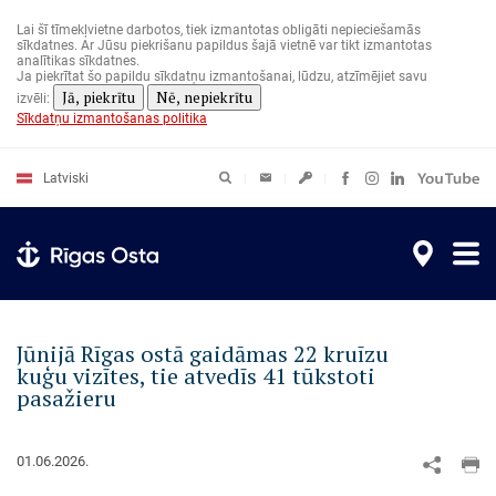
Pārlekt
uz
Lai šī tīmekļvietne darbotos, tiek izmantotas obligāti nepieciešamās
galveno
sīkdatnes. Ar Jūsu piekrišanu papildus šajā vietnē var tikt izmantotas
saturu
analītikas sīkdatnes.
Ja piekrītat šo papildu sīkdatņu izmantošanai, lūdzu, atzīmējiet savu
Jā, piekrītu
Nē, nepiekrītu
izvēli:
Sīkdatņu izmantošanas politika
Latviski
Jūnijā Rīgas ostā gaidāmas 22 kruīzu
kuģu vizītes, tie atvedīs 41 tūkstoti
pasažieru
01.06.2026.