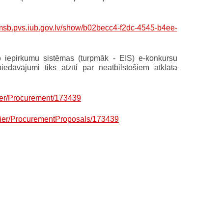
ormsb.pvs.iub.gov.lv/show/b02becc4-f2dc-4545-b4ee-
ko iepirkumu sistēmas (turpmāk - EIS) e-konkursu
dāvājumi tiks atzīti par neatbilstošiem atklāta
ier/Procurement/173439
lier/ProcurementProposals/173439