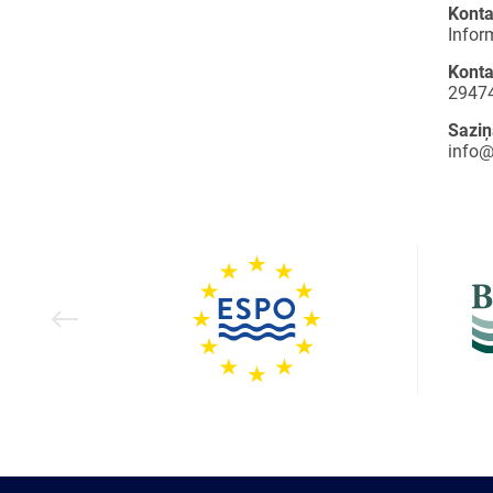
Kont
Infor
Konta
2947
Saziņ
info@