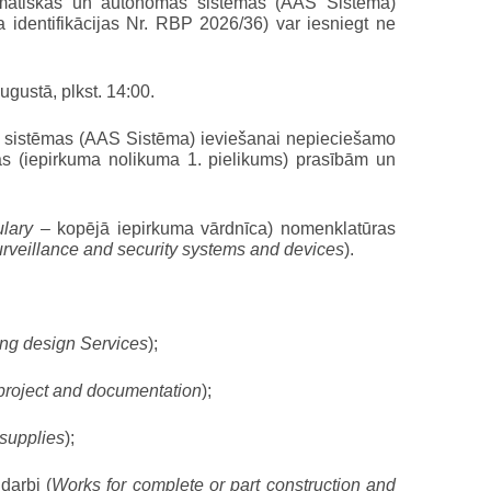
tomātiskas un autonomas sistēmas (AAS Sistēma)
 identifikācijas Nr. RBP 2026/36) var iesniegt ne
gustā, plkst. 14:00.
s sistēmas (AAS Sistēma) ieviešanai nepieciešamo
as (iepirkuma nolikuma 1. pielikums) prasībām un
lary
– kopējā iepirkuma vārdnīca) nomenklatūras
rveillance and security systems and devices
).
ng design Services
);
 project and documentation
);
supplies
);
darbi (
Works for complete or part construction and