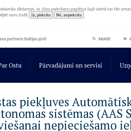
eciešamās sīkdatnes. Ar Jūsu piekrišanu papildus šajā vietnē var tikt izma
Jā, piekrītu
Nē, nepiekrītu
jiet savu izvēli:
sa partneris Baltijas jūrā!
Meklēt
Par Ostu
Pārvadājumi un servisi
Uzņ
tas piekļuves Automātis
tonomas sistēmas (AAS 
viešanai nepieciešamo ie