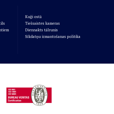
Kuģi ostā
ils
Tiešsaistes kameras
ntiem
Diennakts tālrunis
Sīkdatņu izmantošanas politika