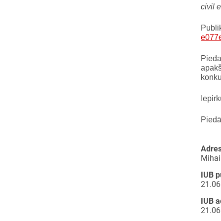
civil
Publi
e077
Piedā
apakš
konku
Iepir
Piedā
Adre
Mihail
IUB p
21.06
IUB a
21.06