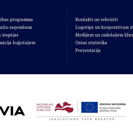
tības programma
Kontakti un rekvizīti
aižu saņemšana
Logotips un korporatīvais st
 iespējas
Medijiem un radošajiem klie
mācija kuģotājiem
Ostas statistika
Prezentācija