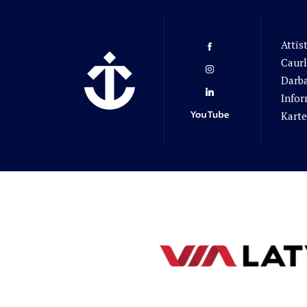
Attīs
Caurl
Darba
Infor
Karte