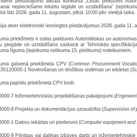
ndenti piedāvājumu atklātā konkursā „Ostas piekļuves Au
šanai nepieciešamo iekārtu iegāde un uzstādīšana" (iepirkuma
 kā līdz 2026. gada 11. augustam, plkst. 10:00 pēc vietējā laika.
ija atver elektroniski iesniegtos piedāvājumus 2026. gada 11. au
kuma priekšmets ir ostas piekļuves Automātiskas un autonoma
tu piegāde un uzstādīšana saskaņā ar Tehniskās specifikācij
kuma līguma (iepirkuma nolikuma 15. pielikums) noteikumiem.
kuma galvenā priekšmeta CPV (
Common Procurement Vocabu
 35120000-1 Novērošanas un drošības sistēmas un iekārtas (
Su
kuma papildu priekšmeta CPV kodi:
000-7 Inženiertehniskās projektēšanas pakalpojumi (
Engineeri
000-8 Projekta un dokumentācijas uzraudzība (
Supervision of
000-1 Datoru iekārtas un piederumi (
Computer equipment and 
000-9 Pilnīgas vai daļējas izbūves darbi un inženiertehniskie 