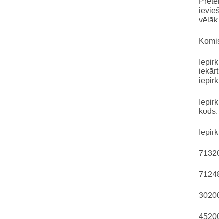
Prete
ievie
vēlāk
Komis
Iepir
iekār
iepir
Iepir
kods:
Iepir
71320
71248
30200
45200