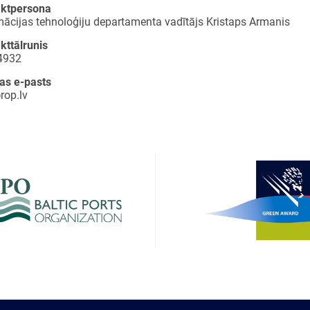
aktpersona
mācijas tehnoloģiju departamenta vadītājs Kristaps Armanis
kttālrunis
4932
as e-pasts
rop.lv