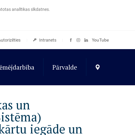
ntotas analītikas sīkdatnes.
Autorizēties
Intranets
ēmējdarbība
Pārvalde
kas un
Sistēma)
kārtu iegāde un