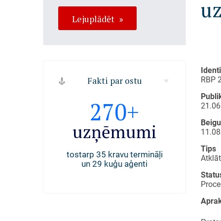
uz
Lejuplādēt
Ident
RBP 
Fakti par ostu
Publi
494
270+
40
21.06
Beig
uģi
uzņēmumi
darb
11.08
Tips
 Rīgas ostā
tostarp 35 kravu termināļi
nodarbinā
Atklā
. gadā
un 29 kuģu aģenti
Statu
Proce
Aprak