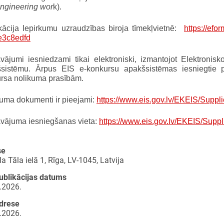
 engineering wor
k).
kācija Iepirkumu uzraudzības biroja tīmekļvietnē:
https://ef
e3c8edfd
vājumi iesniedzami tikai elektroniski, izmantojot Elektronis
sistēmu. Ārpus EIS e-konkursu apakšsistēmas iesniegtie pie
rsa nolikuma prasībām.
kuma dokumenti ir pieejami:
https://www.eis.gov.lv/EKEIS/Suppl
vājuma iesniegšanas vieta:
https://www.eis.gov.lv/EKEIS/Supp
se
a Tāla ielā 1, Rīga, LV-1045, Latvija
ublikācijas datums
.2026.
drese
.2026.