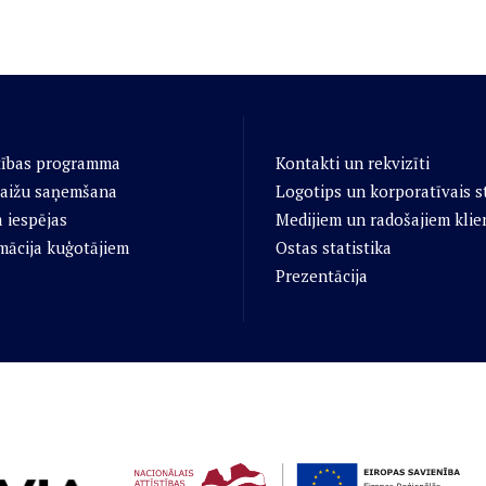
tības programma
Kontakti un rekvizīti
aižu saņemšana
Logotips un korporatīvais st
 iespējas
Medijiem un radošajiem klie
mācija kuģotājiem
Ostas statistika
Prezentācija