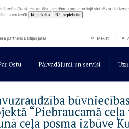
eciešamās sīkdatnes. Ar Jūsu piekrišanu papildus šajā vietnē var tikt izma
Jā, piekrītu
Nē, nepiekrītu
jiet savu izvēli:
sa partneris Baltijas jūrā!
Meklēt
Par Ostu
Pārvadājumi un servisi
Uzņ
vuzraudzība būvniecība
jektā “Piebraucamā ceļa
unā ceļa posma izbūve K