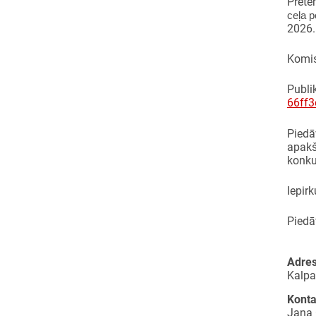
Prete
ceļa 
2026. 
Komis
Publi
66ff3
Piedā
apakš
konku
Iepir
Piedā
Adre
Kalpa
Kont
Jana 