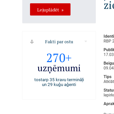
zi
Lejuplādēt
Ident
RBP 
Fakti par ostu
Publi
494
270+
40
17.03
Beig
uģi
uzņēmumi
darb
09.04
Tips
 Rīgas ostā
tostarp 35 kravu termināļi
nodarbinā
Atklā
. gadā
un 29 kuģu aģenti
Statu
Iepir
Aprak