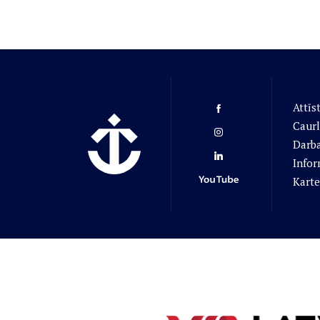
Attīs
Caurl
Darba
Infor
Karte