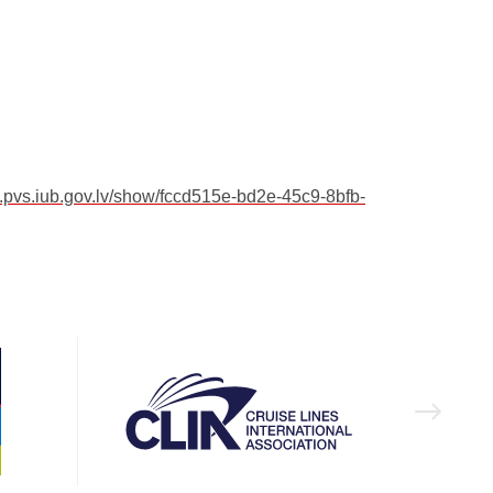
b.pvs.iub.gov.lv/show/fccd515e-bd2e-45c9-8bfb-