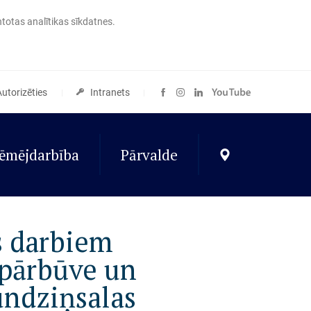
ntotas analītikas sīkdatnes.
Autorizēties
Intranets
ēmējdarbība
Pārvalde
s darbiem
 pārbūve un
undziņsalas