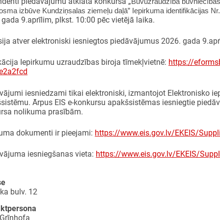
ndenti piedāvājumu atklātā konkursā „
Būvuzraudzība būvniecības
posma izbūve Kundziņsalas ziemeļu daļā” Iepirkuma identifikācijas
gada 9.aprīlim, plkst. 10:00 pēc vietējā laika.
ija atver elektroniski iesniegtos piedāvājumus 2026. gada 9.aprīl
kācija Iepirkumu uzraudzības biroja tīmekļvietnē:
https://eform
e2a2fcd
vājumi iesniedzami tikai elektroniski, izmantojot Elektronisko i
sistēmu. Ārpus EIS e-konkursu apakšsistēmas iesniegtie piedāvāj
rsa nolikuma prasībām.
kuma dokumenti ir pieejami:
https://www.eis.gov.lv/EKEIS/Supp
vājuma iesniegšanas vieta:
https://www.eis.gov.lv/EKEIS/Sup
se
ka bulv. 12
aktpersona
Grīnhofa