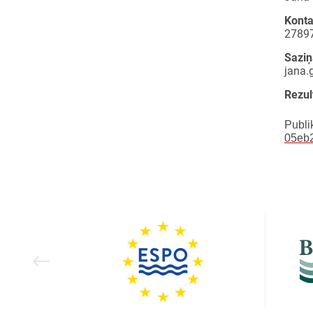
Konta
2789
Saziņ
jana.
Rezul
Publi
05eb