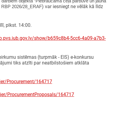
 darbiem objektā “Piebraucamā ceļa pārbūve un jaunā
) var iesniegt ne vēlāk kā līdz
 Nr. RBP 2026/28_ERAF
ī, plkst. 14:00.
sb.pvs.iub.gov.lv/show/b659c8b4-5cc6-4a09-a7b3-
epirkumu sistēmas (turpmāk - EIS) e-konkursu
umi tiks atzīti par neatbilstošiem atklāta
lier/Procurement/164717
plier/ProcurementProposals/164717