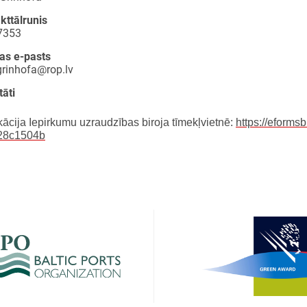
kttālrunis
7353
as e-pasts
grinhofa@rop.lv
tāti
kācija Iepirkumu uzraudzības biroja tīmekļvietnē:
https://eforms
28c1504b