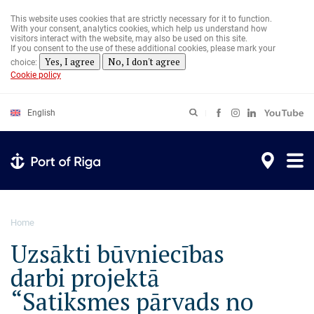
Skip
to
This website uses cookies that are strictly necessary for it to function.
main
With your consent, analytics cookies, which help us understand how
content
visitors interact with the website, may also be used on this site.
If you consent to the use of these additional cookies, please mark your
Yes, I agree
No, I don't agree
choice:
Cookie policy
English
Home
Uzsākti būvniecības
darbi projektā
“Satiksmes pārvads no