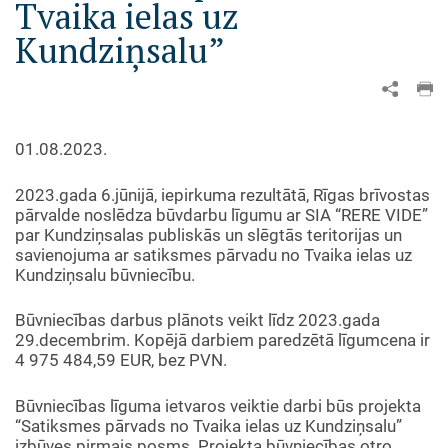
Tvaika ielas uz
Kundziņsalu”
01.08.2023.
2023.gada 6.jūnijā, iepirkuma rezultātā, Rīgas brīvostas
pārvalde noslēdza būvdarbu līgumu ar SIA “RERE VIDE”
par Kundziņsalas publiskās un slēgtās teritorijas un
savienojuma ar satiksmes pārvadu no Tvaika ielas uz
Kundziņsalu būvniecību.
Būvniecības darbus plānots veikt līdz 2023.gada
29.decembrim. Kopējā darbiem paredzētā līgumcena ir
4 975 484,59 EUR, bez PVN.
Būvniecības līguma ietvaros veiktie darbi būs projekta
“Satiksmes pārvads no Tvaika ielas uz Kundziņsalu”
izbūves pirmais posms. Projekta būvniecības otro